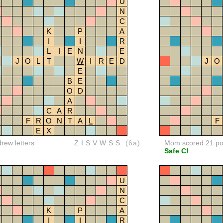
U
N
C
K
P
A
I
I
R
L
I
E
N
E
J
O
L
T
W
I
R
E
D
J
O
E
B
E
O
D
A
C
A
R
F
R
O
N
T
A
L
F
E
X
drew letters
ZISVWSS
(6a)
Mom scored 21 po
Safe C!
U
N
C
K
P
A
I
I
R