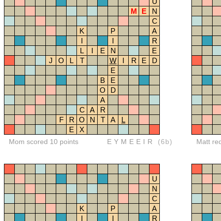
U
M
E
N
C
K
P
A
I
I
R
L
I
E
N
E
J
O
L
T
W
I
R
E
D
E
B
E
O
D
A
C
A
R
F
R
O
N
T
A
L
E
X
Mom scored 10 points
EYMEEIR
(6b)
Matt re
U
N
C
K
P
A
I
I
R