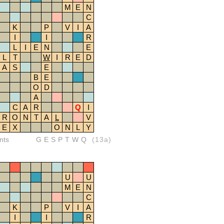
M
E
N
C
K
P
V
I
A
I
I
R
L
I
E
N
E
L
T
W
I
R
E
D
A
S
E
B
E
O
D
A
C
A
R
Q
I
R
O
N
T
A
L
V
E
X
O
N
L
Y
nts
GESPTWQ
(13a)
U
U
M
E
N
C
K
P
V
I
A
I
I
R