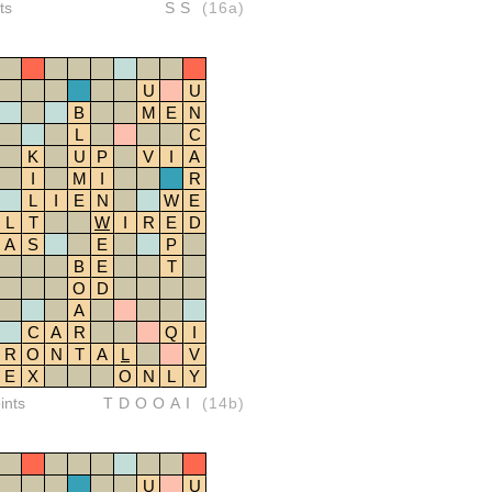
ts
SS
(16a)
U
U
B
M
E
N
L
C
K
U
P
V
I
A
I
M
I
R
L
I
E
N
W
E
L
T
W
I
R
E
D
A
S
E
P
B
E
T
O
D
A
C
A
R
Q
I
R
O
N
T
A
L
V
E
X
O
N
L
Y
ints
TDOOAI
(14b)
U
U