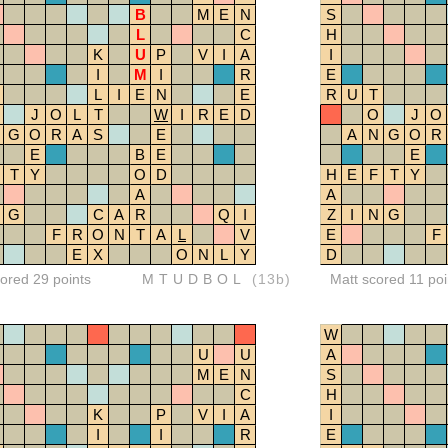
B
M
E
N
S
L
C
H
K
U
P
V
I
A
I
I
M
I
R
E
L
I
E
N
E
R
U
T
J
O
L
T
W
I
R
E
D
O
J
O
G
O
R
A
S
E
A
N
G
O
R
E
B
E
E
T
Y
O
D
H
E
F
T
Y
A
A
G
C
A
R
Q
I
Z
I
N
G
F
R
O
N
T
A
L
V
E
F
E
X
O
N
L
Y
D
red 29 points
MTUDBOL
(13b)
Matt scored 11 poi
W
U
U
A
M
E
N
S
C
H
K
P
V
I
A
I
I
I
R
E