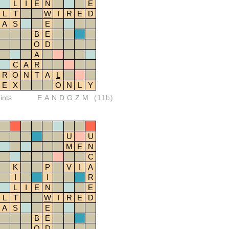
L
I
E
N
E
L
T
W
I
R
E
D
A
S
E
B
E
O
D
A
C
A
R
R
O
N
T
A
L
E
X
O
N
L
Y
ints
EANDGZM
(11b)
U
U
M
E
N
C
K
P
V
I
A
I
I
R
L
I
E
N
E
L
T
W
I
R
E
D
A
S
E
B
E
O
D