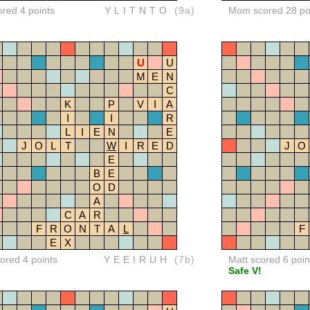
ored 4 points
YLITNTO
(9a)
Mom scored 28 po
U
U
M
E
N
C
K
P
V
I
A
I
I
R
L
I
E
N
E
J
O
L
T
W
I
R
E
D
J
O
E
B
E
O
D
A
C
A
R
F
R
O
N
T
A
L
F
E
X
red 4 points
YEEIRUH
(7b)
Matt scored 6 poin
Safe V!