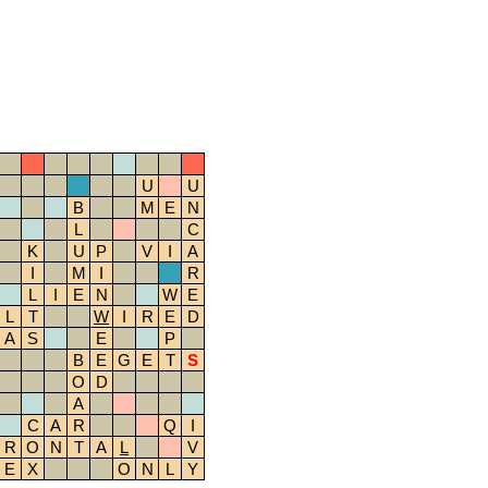
U
U
B
M
E
N
L
C
K
U
P
V
I
A
I
M
I
R
L
I
E
N
W
E
L
T
W
I
R
E
D
A
S
E
P
B
E
G
E
T
S
O
D
A
C
A
R
Q
I
R
O
N
T
A
L
V
E
X
O
N
L
Y