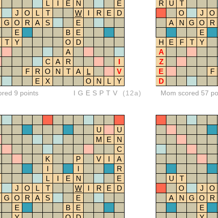
L
I
E
N
E
R
U
T
J
O
L
T
W
I
R
E
D
O
J
O
G
O
R
A
S
E
A
N
G
O
R
E
B
E
E
T
Y
O
D
H
E
F
T
Y
A
A
C
A
R
I
Z
F
R
O
N
T
A
L
V
E
F
E
X
O
N
L
Y
D
ored 9 points
IGESPTV
(12a)
Mom scored 57 po
U
U
M
E
N
C
K
P
V
I
A
I
I
R
L
I
E
N
E
U
T
J
O
L
T
W
I
R
E
D
O
J
O
G
O
R
A
S
E
A
N
G
O
R
E
B
E
E
Y
O
D
Y