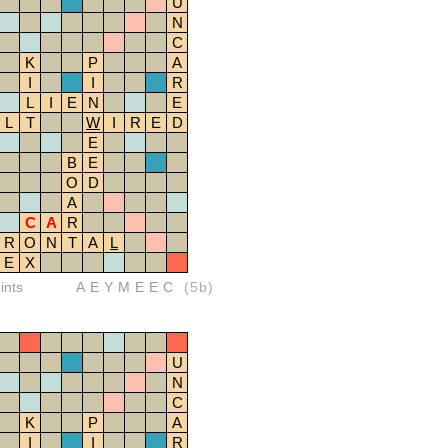
U
N
C
K
P
A
I
I
R
L
I
E
N
E
L
T
W
I
R
E
D
E
B
E
O
D
A
C
A
R
R
O
N
T
A
L
E
X
ints
AEYMEEC
(5b)
U
N
C
K
P
A
I
I
R