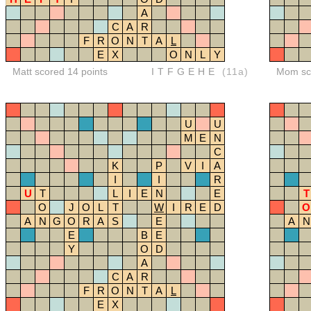
A
C
A
R
F
R
O
N
T
A
L
E
X
O
N
L
Y
Matt scored 14 points
ITFGEHE
(11a)
Mom sco
U
U
M
E
N
C
K
P
V
I
A
I
I
R
U
T
L
I
E
N
E
T
O
J
O
L
T
W
I
R
E
D
O
A
N
G
O
R
A
S
E
A
N
E
B
E
Y
O
D
A
C
A
R
F
R
O
N
T
A
L
E
X