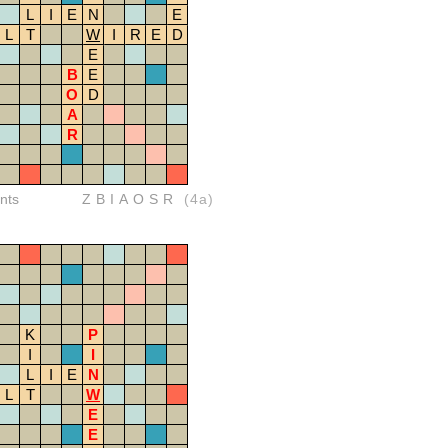
L
I
E
N
E
L
T
W
I
R
E
D
E
B
E
O
D
A
R
nts
ZBIAOSR
(4a)
K
P
I
I
L
I
E
N
L
T
W
E
E