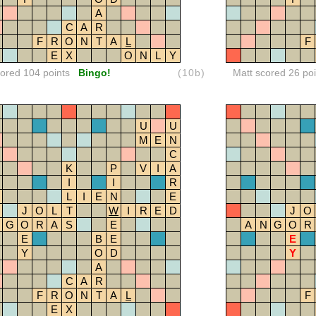
A
C
A
R
F
R
O
N
T
A
L
F
E
X
O
N
L
Y
red 104 points
Bingo!
(10b)
Matt scored 26 poi
U
U
M
E
N
C
K
P
V
I
A
I
I
R
L
I
E
N
E
J
O
L
T
W
I
R
E
D
J
O
G
O
R
A
S
E
A
N
G
O
R
E
B
E
E
Y
O
D
Y
A
C
A
R
F
R
O
N
T
A
L
F
E
X