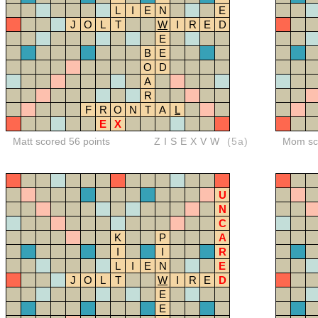
L
I
E
N
E
J
O
L
T
W
I
R
E
D
E
B
E
O
D
A
R
F
R
O
N
T
A
L
E
X
Matt scored 56 points
ZISEXVW
(5a)
Mom sco
U
N
C
K
P
A
I
I
R
L
I
E
N
E
J
O
L
T
W
I
R
E
D
E
E