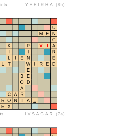
ints
YEEIRHA
(8b)
U
M
E
N
C
K
P
V
I
A
I
I
R
L
I
E
N
E
L
T
W
I
R
E
D
E
B
E
O
D
A
C
A
R
R
O
N
T
A
L
E
X
ts
IVSAGAR
(7a)