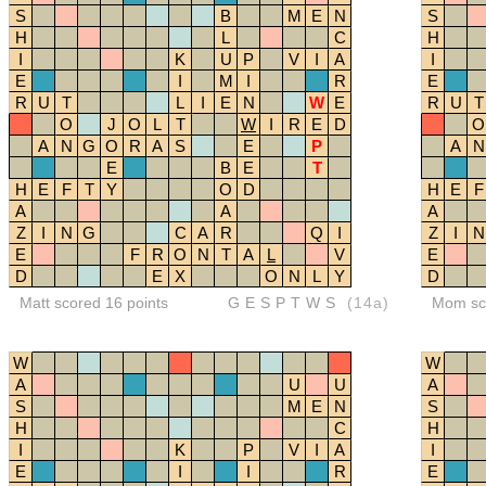
S
B
M
E
N
S
H
L
C
H
I
K
U
P
V
I
A
I
E
I
M
I
R
E
R
U
T
L
I
E
N
W
E
R
U
T
O
J
O
L
T
W
I
R
E
D
O
A
N
G
O
R
A
S
E
P
A
N
E
B
E
T
H
E
F
T
Y
O
D
H
E
F
A
A
A
Z
I
N
G
C
A
R
Q
I
Z
I
N
E
F
R
O
N
T
A
L
V
E
D
E
X
O
N
L
Y
D
Matt scored 16 points
GESPTWS
(14a)
Mom sco
W
W
A
U
U
A
S
M
E
N
S
H
C
H
I
K
P
V
I
A
I
E
I
I
R
E