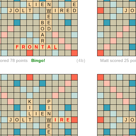
L
I
E
N
E
J
O
L
T
W
I
R
E
D
J
O
E
B
E
O
D
A
R
F
R
O
N
T
A
L
red 78 points
Bingo!
(4b)
Matt scored 25 poi
K
P
I
I
L
I
E
N
J
O
L
T
W
I
R
E
J
O
E
E