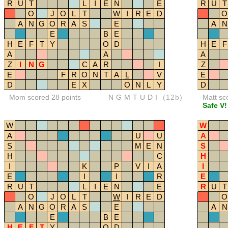
R
U
T
L
I
E
N
E
R
U
T
O
J
O
L
T
W
I
R
E
D
O
A
N
G
O
R
A
S
E
A
N
E
B
E
H
E
F
T
Y
O
D
H
E
F
A
A
A
Z
I
N
G
C
A
R
I
Z
E
F
R
O
N
T
A
L
V
E
D
E
X
O
N
L
Y
D
Mom scored 28 points
NGMTUDI
(12b)
Matt sc
Safe V!
W
W
A
U
U
A
S
M
E
N
S
H
C
H
I
K
P
V
I
A
I
E
I
I
R
E
R
U
T
L
I
E
N
E
R
U
T
O
J
O
L
T
W
I
R
E
D
O
A
N
G
O
R
A
S
E
A
N
E
B
E
H
E
F
T
Y
O
D