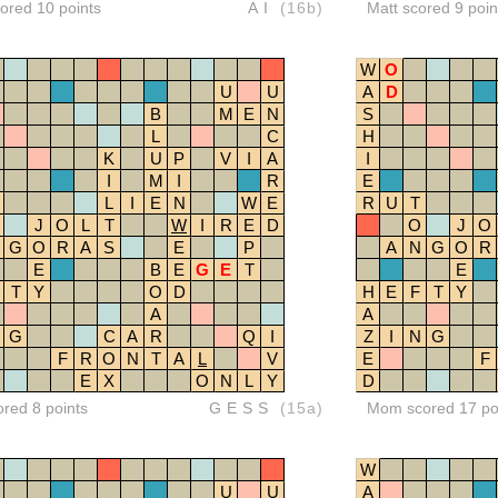
red 10 points
AI
(16b)
Matt scored 9 poin
W
O
U
U
A
D
B
M
E
N
S
L
C
H
K
U
P
V
I
A
I
I
M
I
R
E
L
I
E
N
W
E
R
U
T
J
O
L
T
W
I
R
E
D
O
J
O
G
O
R
A
S
E
P
A
N
G
O
R
E
B
E
G
E
T
E
T
Y
O
D
H
E
F
T
Y
A
A
G
C
A
R
Q
I
Z
I
N
G
F
R
O
N
T
A
L
V
E
F
E
X
O
N
L
Y
D
ored 8 points
GESS
(15a)
Mom scored 17 po
W
U
U
A