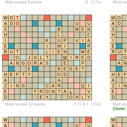
Matt scored 9 points
S
(17a)
Mom sco
W
O
T
W
O
A
D
O
U
U
A
D
S
B
M
E
N
S
H
L
C
H
I
K
U
P
V
I
A
I
E
I
M
I
R
E
R
U
T
L
I
E
N
W
E
R
U
T
O
J
O
L
T
W
I
R
E
D
O
A
N
G
O
R
A
S
E
P
A
N
E
B
E
G
E
T
H
E
F
T
Y
O
D
H
E
F
A
A
A
Z
I
N
G
C
A
R
Q
I
Z
I
N
E
F
R
O
N
T
A
L
V
E
D
E
X
O
N
L
Y
D
Mom scored 12 points
TOAI
(15b)
Matt sc
Circle!
W
W
A
U
U
A