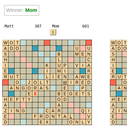
Winner:
Mom
Matt
307
Mom
601
I
W
O
T
W
O
T
A
D
O
U
U
A
D
O
S
B
M
E
N
S
H
L
C
H
I
K
U
P
V
I
A
I
E
I
M
I
R
E
R
U
T
L
I
E
N
A
W
E
R
U
T
O
J
O
L
T
W
I
R
E
D
O
A
N
G
O
R
A
S
E
P
A
N
E
S
B
E
G
E
T
S
H
E
F
T
Y
O
D
H
E
F
A
A
A
Z
I
N
G
C
A
R
Q
I
Z
I
N
E
F
R
O
N
T
A
L
V
E
D
E
X
O
N
L
Y
D