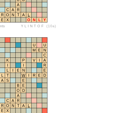
A
C
A
R
R
O
N
T
A
L
E
X
O
N
L
Y
nts
YLINTOF
(10a)
U
U
M
E
N
C
K
P
V
I
A
I
I
R
L
I
E
N
E
L
T
W
I
R
E
D
A
S
E
B
E
O
D
A
C
A
R
R
O
N
T
A
L
E
X