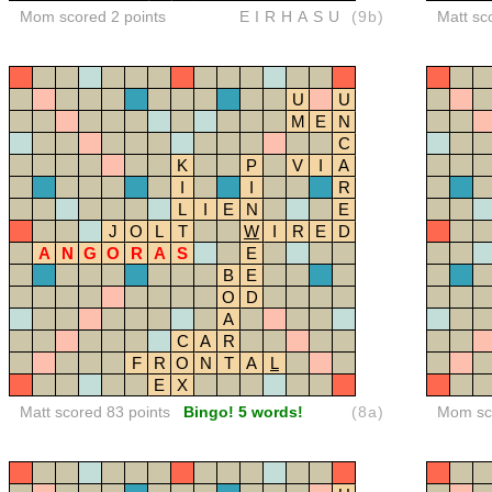
Mom scored 2 points
EIRHASU
(9b)
Matt sc
U
U
M
E
N
C
K
P
V
I
A
I
I
R
L
I
E
N
E
J
O
L
T
W
I
R
E
D
A
N
G
O
R
A
S
E
B
E
O
D
A
C
A
R
F
R
O
N
T
A
L
E
X
Matt scored 83 points
Bingo! 5 words!
(8a)
Mom sco