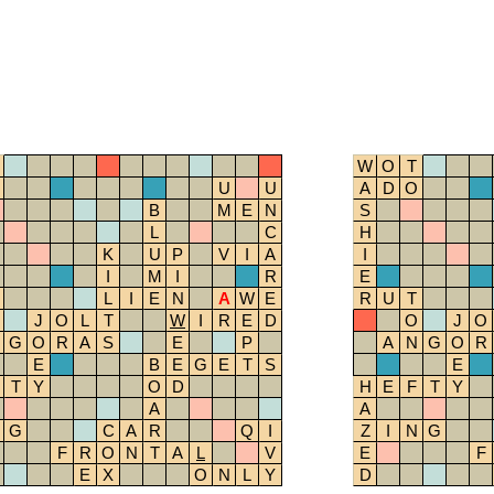
W
O
T
U
U
A
D
O
B
M
E
N
S
L
C
H
K
U
P
V
I
A
I
I
M
I
R
E
L
I
E
N
A
W
E
R
U
T
J
O
L
T
W
I
R
E
D
O
J
O
G
O
R
A
S
E
P
A
N
G
O
R
E
B
E
G
E
T
S
E
T
Y
O
D
H
E
F
T
Y
A
A
G
C
A
R
Q
I
Z
I
N
G
F
R
O
N
T
A
L
V
E
F
E
X
O
N
L
Y
D