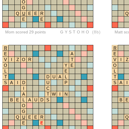
O
G
Q
U
E
E
R
Q
E
E
Mom scored 29 points
GYSTOHO
(8b)
Matt sc
R
R
E
A
E
V
I
Z
O
R
T
V
I
Z
O
Y
E
O
L
E
L
T
D
U
A
L
T
S
A
I
D
U
P
S
A
I
I
C
A
T
W
I
N
B
E
L
A
U
D
S
B
E
O
G
Q
U
E
E
R
Q
E
E