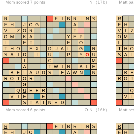
Mom scored 7 points
N
(17b)
Matt pa
R
F
I
B
R
I
N
S
R
E
H
J
O
G
A
E
H
V
I
Z
O
R
T
V
I
Z
O
M
K
A
Y
E
P
O
M
L
E
T
E
O
L
T
H
O
E
X
D
U
A
L
G
R
T
H
O
S
A
I
D
I
U
P
Y
O
U
S
A
I
I
C
M
A
T
W
I
N
A
L
E
B
E
L
A
U
D
S
F
A
W
N
N
B
E
R
O
T
O
R
R
O
T
G
Q
U
E
E
R
Q
V
I
E
E
V
I
S
T
A
I
N
E
D
Mom scored 6 points
ON
(16b)
Matt sc
R
F
I
B
R
I
N
S
R
E
H
J
O
A
E
H