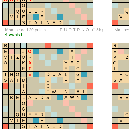
G
Q
U
E
E
R
Q
V
I
E
E
V
I
S
T
A
I
N
E
D
Mom scored 20 points
RUOTRNO
(13b)
Matt sc
4 words!
R
R
E
J
O
A
E
V
I
Z
O
R
T
V
I
Z
O
K
A
Y
E
P
O
L
E
T
E
O
L
T
H
O
E
D
U
A
L
G
T
H
O
S
A
I
D
U
P
Y
S
A
I
I
C
A
T
W
I
N
A
L
B
E
L
A
U
D
S
A
W
N
B
E
O
G
Q
U
E
E
R
Q
V
I
E
E
V
I
S
T
A
I
N
E
D