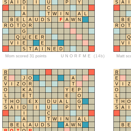
S
A
I
D
I
U
P
Y
S
A
I
I
C
A
T
W
I
N
A
L
B
E
L
A
U
D
S
F
A
W
N
B
E
R
O
T
O
R
R
O
T
G
Q
U
E
E
R
Q
V
I
E
E
V
I
S
T
A
I
N
E
D
Mom scored 31 points
UNORFME
(14b)
Matt sc
R
R
E
J
O
A
E
V
I
Z
O
R
T
V
I
Z
O
K
A
Y
E
P
O
L
E
T
E
O
L
T
H
O
E
X
D
U
A
L
G
T
H
O
S
A
I
D
I
U
P
Y
S
A
I
I
C
A
T
W
I
N
A
L
B
E
L
A
U
D
S
A
W
N
B
E
R
O
T
O
R