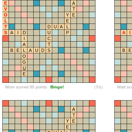
E
A
V
T
O
Y
E
L
E
T
D
U
A
L
S
A
I
D
U
P
A
I
I
C
A
T
B
E
L
A
U
D
S
B
E
O
G
U
E
Mom scored 85 points
Bingo!
(5b)
Matt sc
A
T
Y
E
E