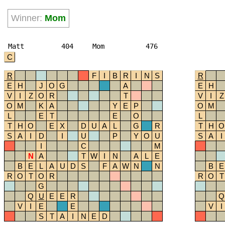
Winner:
Mom
Matt
404
Mom
476
C
R
F
I
B
R
I
N
S
R
E
H
J
O
G
A
E
H
V
I
Z
O
R
T
V
I
Z
O
M
K
A
Y
E
P
O
M
L
E
T
E
O
L
T
H
O
E
X
D
U
A
L
G
R
T
H
O
S
A
I
D
I
U
P
Y
O
U
S
A
I
I
C
M
N
A
T
W
I
N
A
L
E
B
E
L
A
U
D
S
F
A
W
N
N
B
E
R
O
T
O
R
R
O
T
G
Q
U
E
E
R
Q
V
I
E
E
V
I
S
T
A
I
N
E
D