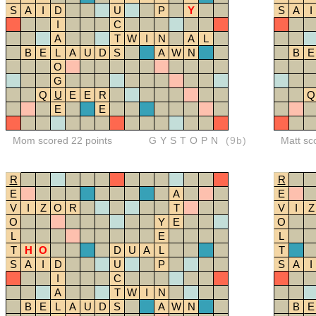
S
A
I
D
U
P
Y
S
A
I
I
C
A
T
W
I
N
A
L
B
E
L
A
U
D
S
A
W
N
B
E
O
G
Q
U
E
E
R
Q
E
E
Mom scored 22 points
GYSTOPN
(9b)
Matt sc
R
R
E
A
E
V
I
Z
O
R
T
V
I
Z
O
Y
E
O
L
E
L
T
H
O
D
U
A
L
T
S
A
I
D
U
P
S
A
I
I
C
A
T
W
I
N
B
E
L
A
U
D
S
A
W
N
B
E