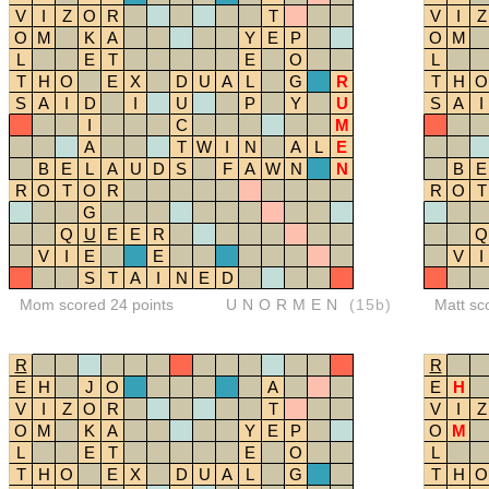
V
I
Z
O
R
T
V
I
Z
O
M
K
A
Y
E
P
O
M
L
E
T
E
O
L
T
H
O
E
X
D
U
A
L
G
R
T
H
O
S
A
I
D
I
U
P
Y
U
S
A
I
I
C
M
A
T
W
I
N
A
L
E
B
E
L
A
U
D
S
F
A
W
N
N
B
E
R
O
T
O
R
R
O
T
G
Q
U
E
E
R
Q
V
I
E
E
V
I
S
T
A
I
N
E
D
Mom scored 24 points
UNORMEN
(15b)
Matt sc
R
R
E
H
J
O
A
E
H
V
I
Z
O
R
T
V
I
Z
O
M
K
A
Y
E
P
O
M
L
E
T
E
O
L
T
H
O
E
X
D
U
A
L
G
T
H
O