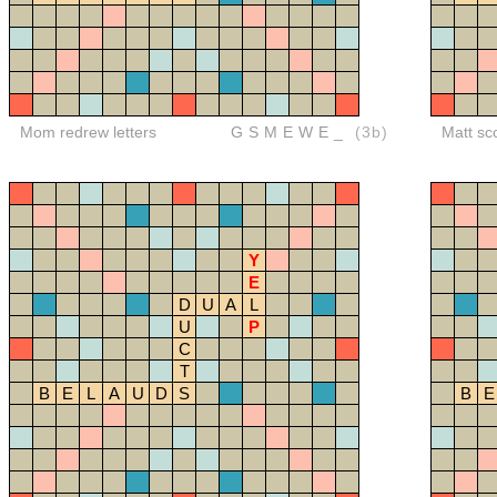
Mom redrew letters
GSMEWE_
(3b)
Matt sc
Y
E
D
U
A
L
U
P
C
T
B
E
L
A
U
D
S
B
E