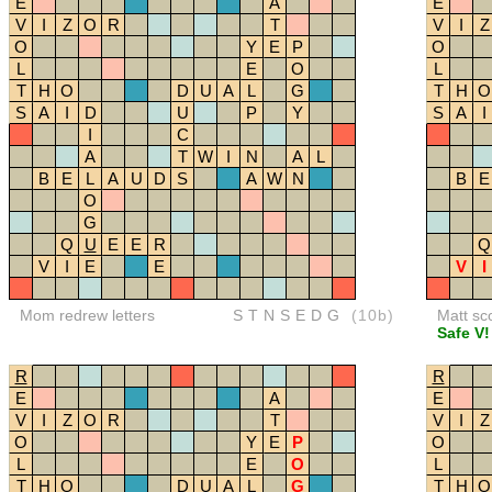
E
A
E
V
I
Z
O
R
T
V
I
Z
O
Y
E
P
O
L
E
O
L
T
H
O
D
U
A
L
G
T
H
O
S
A
I
D
U
P
Y
S
A
I
I
C
A
T
W
I
N
A
L
B
E
L
A
U
D
S
A
W
N
B
E
O
G
Q
U
E
E
R
Q
V
I
E
E
V
I
Mom redrew letters
STNSEDG
(10b)
Matt sc
Safe V!
R
R
E
A
E
V
I
Z
O
R
T
V
I
Z
O
Y
E
P
O
L
E
O
L
T
H
O
D
U
A
L
G
T
H
O