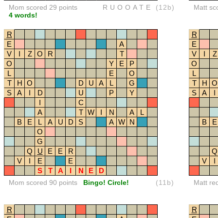
Mom scored 29 points
RUOOATE
(12b)
Matt sc
4 words!
R
R
E
A
E
V
I
Z
O
R
T
V
I
Z
O
Y
E
P
O
L
E
O
L
T
H
O
D
U
A
L
G
T
H
O
S
A
I
D
U
P
Y
S
A
I
I
C
A
T
W
I
N
A
L
B
E
L
A
U
D
S
A
W
N
B
E
O
G
Q
U
E
E
R
Q
V
I
E
E
V
I
S
T
A
I
N
E
D
Mom scored 90 points
Bingo! Circle!
(11b)
Matt re
R
R