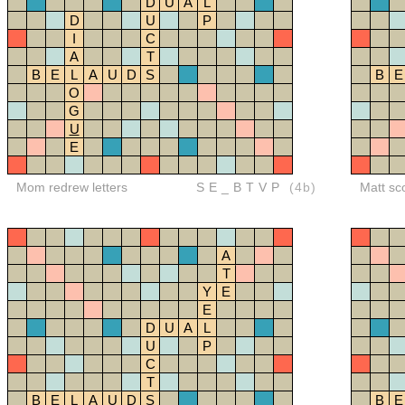
D
U
A
L
D
U
P
I
C
A
T
B
E
L
A
U
D
S
B
E
O
G
U
E
Mom redrew letters
SE_BTVP
(4b)
Matt sc
A
T
Y
E
E
D
U
A
L
U
P
C
T
B
E
L
A
U
D
S
B
E