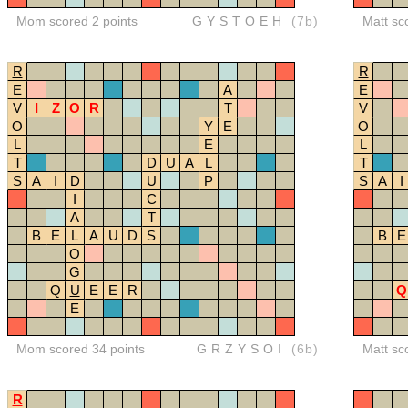
Mom scored 2 points
GYSTOEH
(7b)
Matt sc
R
R
E
A
E
V
I
Z
O
R
T
V
O
Y
E
O
L
E
L
T
D
U
A
L
T
S
A
I
D
U
P
S
A
I
I
C
A
T
B
E
L
A
U
D
S
B
E
O
G
Q
U
E
E
R
Q
E
Mom scored 34 points
GRZYSOI
(6b)
Matt sc
R