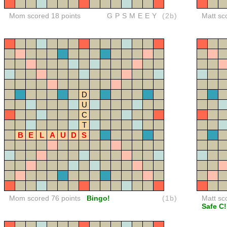
Mom scored 18 points
GPSMEEY
(2b)
Matt sc
D
U
C
T
B
E
L
A
U
D
S
Mom scored 76 points
Bingo!
(1b)
Matt sc
Safe C!