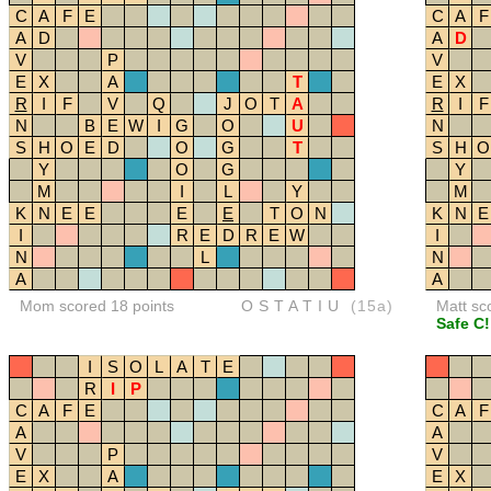
C
A
F
E
C
A
F
A
D
A
D
V
P
V
E
X
A
T
E
X
R
I
F
V
Q
J
O
T
A
R
I
F
N
B
E
W
I
G
O
U
N
S
H
O
E
D
O
G
T
S
H
O
Y
O
G
Y
M
I
L
Y
M
K
N
E
E
E
E
T
O
N
K
N
E
I
R
E
D
R
E
W
I
N
L
N
A
A
Mom scored 18 points
OSTATIU
(15a)
Matt sc
Safe C!
I
S
O
L
A
T
E
R
I
P
C
A
F
E
C
A
F
A
A
V
P
V
E
X
A
E
X