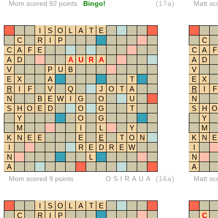
Mom scored 92 points
Bingo!
(17a)
Matt sc
I
S
O
L
A
T
E
C
R
I
P
C
C
A
F
E
C
A
F
A
D
A
U
R
A
A
D
V
P
U
B
V
E
X
A
T
E
X
R
I
F
V
Q
J
O
T
A
R
I
F
N
B
E
W
I
G
O
U
N
S
H
O
E
D
O
G
T
S
H
O
Y
O
G
Y
M
I
L
Y
M
K
N
E
E
E
E
T
O
N
K
N
E
I
R
E
D
R
E
W
I
N
L
N
A
A
Mom scored 9 points
OSIRAUA
(16a)
Matt sc
I
S
O
L
A
T
E
C
R
I
P
C