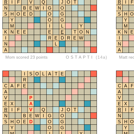
R
I
F
V
Q
J
O
T
R
I
F
N
B
E
W
I
G
O
N
S
H
O
E
D
O
G
S
H
O
Y
O
G
Y
M
I
L
Y
M
K
N
E
E
E
E
T
O
N
K
N
E
I
R
E
D
R
E
W
I
N
L
N
A
A
Mom scored 23 points
OSTAPTI
(14a)
Matt re
I
S
O
L
A
T
E
R
C
A
F
E
C
A
F
A
A
V
P
V
E
X
A
E
X
R
I
F
V
Q
J
O
T
R
I
F
N
B
E
W
I
G
O
N
S
H
O
E
D
O
G
S
H
O
Y
O
G
Y
M
I
L
Y
M