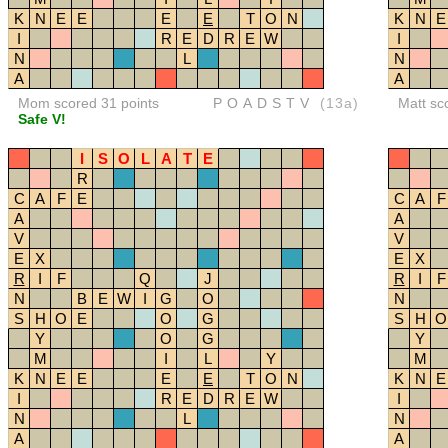
K
N
E
E
E
E
T
O
N
K
N
E
I
R
E
D
R
E
W
I
N
L
N
A
A
Mom scored 31 points
POADSTV
(13a)
Matt sc
Safe V!
I
S
O
L
A
T
E
R
C
A
F
E
C
A
F
A
A
V
V
E
X
E
X
R
I
F
Q
J
R
I
F
N
B
E
W
I
G
O
N
S
H
O
E
O
G
S
H
O
Y
O
G
Y
M
I
L
Y
M
K
N
E
E
E
E
T
O
N
K
N
E
I
R
E
D
R
E
W
I
N
L
N
A
A