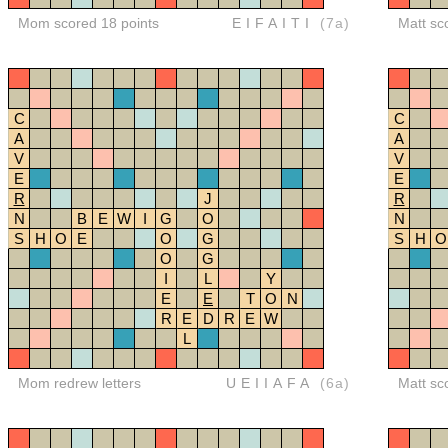
Mom scored 18 points
EIFAITI
(7a)
Matt sc
C
C
A
A
V
V
E
E
R
J
R
N
B
E
W
I
G
O
N
S
H
O
E
O
G
S
H
O
O
G
I
L
Y
E
E
T
O
N
R
E
D
R
E
W
L
Mom redrew letters
UEIIAFA
(6a)
Matt sc