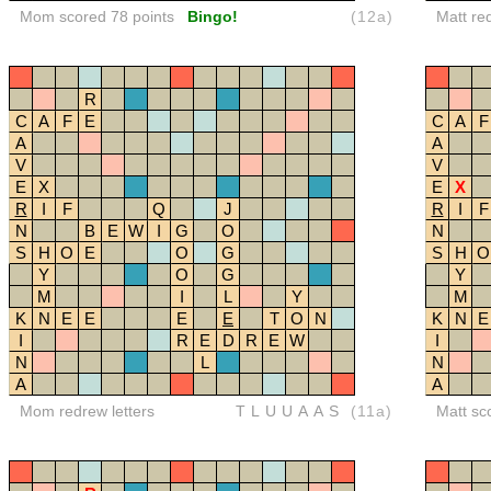
Mom scored 78 points
Bingo!
(12a)
Matt re
R
C
A
F
E
C
A
F
A
A
V
V
E
X
E
X
R
I
F
Q
J
R
I
F
N
B
E
W
I
G
O
N
S
H
O
E
O
G
S
H
O
Y
O
G
Y
M
I
L
Y
M
K
N
E
E
E
E
T
O
N
K
N
E
I
R
E
D
R
E
W
I
N
L
N
A
A
Mom redrew letters
TLUUAAS
(11a)
Matt sc