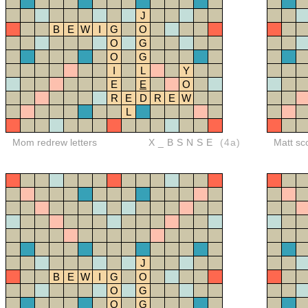
J
B
E
W
I
G
O
O
G
O
G
I
L
Y
E
E
O
R
E
D
R
E
W
L
Mom redrew letters
X_BSNSE
(4a)
Matt sc
J
B
E
W
I
G
O
O
G
O
G