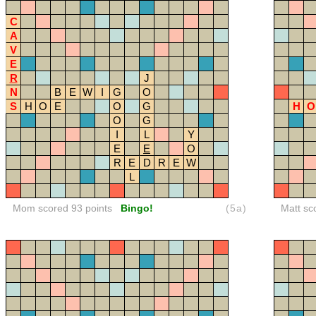
C
A
V
E
R
J
N
B
E
W
I
G
O
S
H
O
E
O
G
H
O
O
G
I
L
Y
E
E
O
R
E
D
R
E
W
L
Mom scored 93 points
Bingo!
(5a)
Matt sc