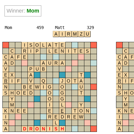
Winner:
Mom
Mom
459
Matt
329
A
I
R
M
Z
U
I
S
O
L
A
T
E
C
R
I
P
L
E
N
I
T
E
S
C
C
A
F
E
C
A
F
A
D
A
U
R
A
A
D
V
P
U
B
V
E
X
A
T
E
X
R
I
F
V
Q
J
O
T
A
R
I
F
N
B
E
W
I
G
O
U
N
S
H
O
E
D
O
G
T
S
H
O
Y
O
G
Y
M
I
L
Y
M
K
N
E
E
E
E
T
O
N
K
N
E
I
R
E
D
R
E
W
I
N
L
N
A
D
R
O
N
I
S
H
A