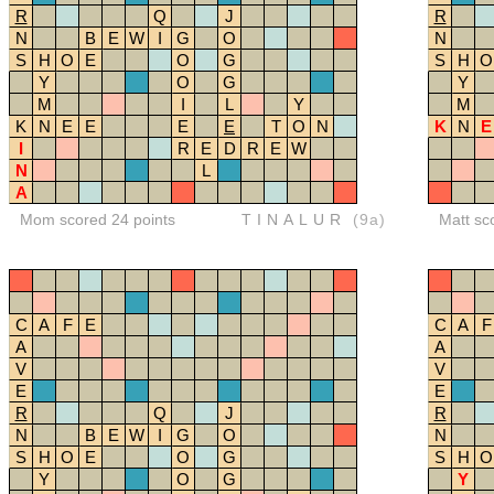
R
Q
J
R
N
B
E
W
I
G
O
N
S
H
O
E
O
G
S
H
O
Y
O
G
Y
M
I
L
Y
M
K
N
E
E
E
E
T
O
N
K
N
E
I
R
E
D
R
E
W
N
L
A
Mom scored 24 points
TINALUR
(9a)
Matt sc
C
A
F
E
C
A
F
A
A
V
V
E
E
R
Q
J
R
N
B
E
W
I
G
O
N
S
H
O
E
O
G
S
H
O
Y
O
G
Y