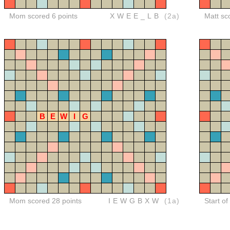
Mom scored 6 points
XWEE_LB
(2a)
Matt sc
B
E
W
I
G
Mom scored 28 points
IEWGBXW
(1a)
Start o