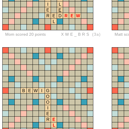
I
L
E
E
R
E
D
R
E
W
L
Mom scored 20 points
XWE_BRS
(3a)
Matt sc
B
E
W
I
G
O
O
I
E
R
E
L