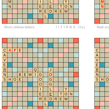
M
I
L
Y
M
N
E
E
T
O
N
N
R
E
D
R
E
W
L
Mom redrew letters
IITIANA
(8a)
Matt sc
C
A
F
E
C
A
A
V
V
E
E
R
Q
J
R
N
B
E
W
I
G
O
N
S
H
O
E
O
G
S
H
O
O
G
I
L
Y
E
E
T
O
N
R
E
D
R
E
W
L