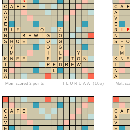
R
C
A
F
E
C
A
F
A
A
V
V
E
E
R
I
F
Q
J
R
I
F
N
B
E
W
I
G
O
N
S
H
O
E
O
G
S
H
O
Y
O
G
Y
M
I
L
Y
M
K
N
E
E
E
E
T
O
N
K
N
E
I
R
E
D
R
E
W
I
N
L
N
A
A
Mom scored 2 points
TLURUAA
(10a)
Matt sc
C
A
F
E
C
A
F
A
A
V
V
E
E