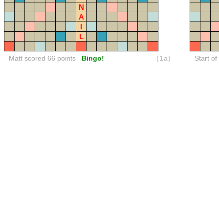
N
A
I
L
Matt scored 66 points
Bingo!
(1a)
Start of