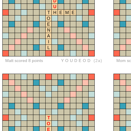
D
U
T
H
E
M
E
O
E
N
A
I
L
Matt scored 8 points
YOUDEOD
(2a)
Mom sco
T
O
E