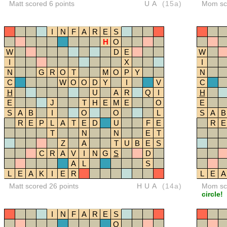
Matt scored 6 points
UA
(15a)
Mom sco
I
N
F
A
R
E
S
H
O
W
D
E
W
I
X
I
N
G
R
O
T
M
O
P
Y
N
C
W
O
O
D
Y
I
V
C
H
U
A
R
Q
I
H
E
J
T
H
E
M
E
O
E
S
A
B
I
O
O
L
S
A
B
R
E
P
L
A
T
E
D
U
F
E
R
E
T
N
N
E
T
Z
A
T
U
B
E
S
C
R
A
V
I
N
G
S
D
A
L
S
L
E
A
K
I
E
R
L
E
A
Matt scored 26 points
HUA
(14a)
Mom sco
circle!
I
N
F
A
R
E
S
O