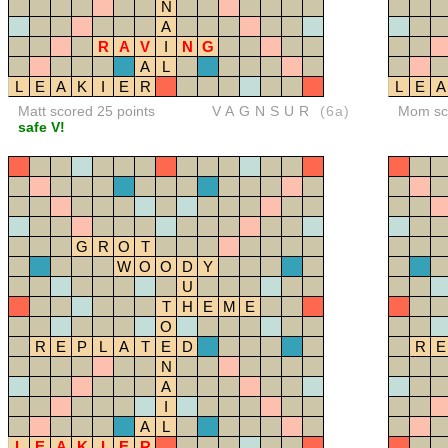
N
A
R
A
V
I
N
G
A
L
L
E
A
K
I
E
R
L
E
A
Matt scored 25 points
VAGNSUR
(6a)
Mom sco
safe V!
G
R
O
T
W
O
O
D
Y
U
T
H
E
M
E
O
R
E
P
L
A
T
E
D
R
E
N
A
I
A
L
L
E
A
K
I
E
R