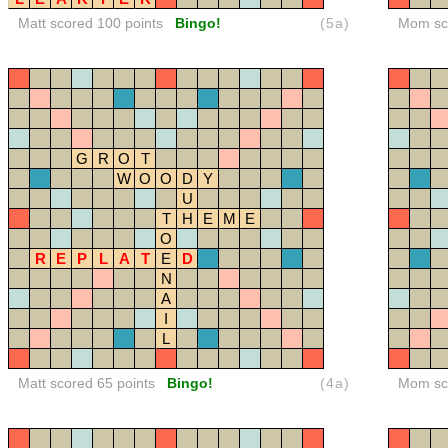
Matt scored 100 points
Bingo!
(5a)
Mom sco
G
R
O
T
W
O
O
D
Y
U
T
H
E
M
E
O
R
E
P
L
A
T
E
D
N
A
I
L
Matt scored 65 points
Bingo!
(4a)
Mom sco