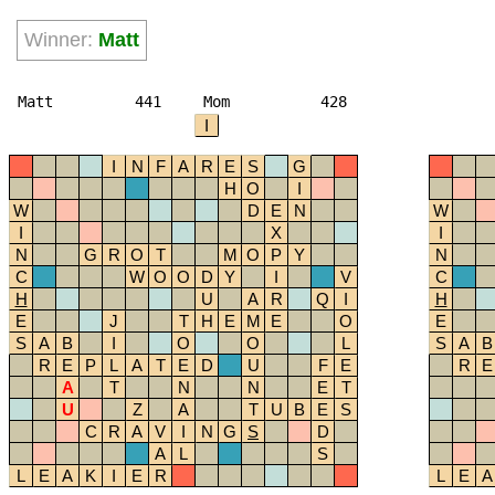
Winner:
Matt
Matt
441
Mom
428
I
I
N
F
A
R
E
S
G
H
O
I
W
D
E
N
W
I
X
I
N
G
R
O
T
M
O
P
Y
N
C
W
O
O
D
Y
I
V
C
H
U
A
R
Q
I
H
E
J
T
H
E
M
E
O
E
S
A
B
I
O
O
L
S
A
B
R
E
P
L
A
T
E
D
U
F
E
R
E
A
T
N
N
E
T
U
Z
A
T
U
B
E
S
C
R
A
V
I
N
G
S
D
A
L
S
L
E
A
K
I
E
R
L
E
A