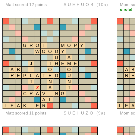
Matt scored 12 points
SUEHUOB
(10a)
Mom sco
circle!
G
R
O
T
M
O
P
Y
W
O
O
D
Y
U
A
J
T
H
E
M
E
A
B
I
O
O
A
B
R
E
P
L
A
T
E
D
U
R
E
T
N
N
Z
A
T
C
R
A
V
I
N
G
A
L
L
E
A
K
I
E
R
L
E
A
Matt scored 11 points
SUEHUZO
(9a)
Mom sco