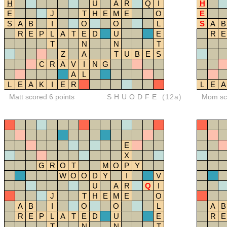
H
U
A
R
Q
I
H
E
J
T
H
E
M
E
O
E
S
A
B
I
O
O
L
S
A
B
R
E
P
L
A
T
E
D
U
E
R
E
T
N
N
T
Z
A
T
U
B
E
S
C
R
A
V
I
N
G
A
L
L
E
A
K
I
E
R
L
E
A
Matt scored 6 points
SHUODFE
(12a)
Mom sco
E
X
G
R
O
T
M
O
P
Y
W
O
O
D
Y
I
V
U
A
R
Q
I
J
T
H
E
M
E
O
A
B
I
O
O
L
A
B
R
E
P
L
A
T
E
D
U
E
R
E
T
N
N
T