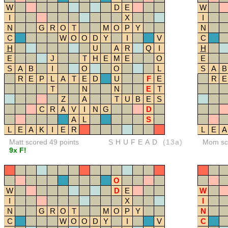
W
D
E
W
I
X
I
N
G
R
O
T
M
O
P
Y
N
C
W
O
O
D
Y
I
V
C
H
U
A
R
Q
I
H
E
J
T
H
E
M
E
O
E
S
A
B
I
O
O
L
S
A
B
R
E
P
L
A
T
E
D
U
F
E
R
E
T
N
N
E
T
Z
A
T
U
B
E
S
C
R
A
V
I
N
G
D
A
L
S
L
E
A
K
I
E
R
L
E
A
Matt scored 49 points
SHUFEAD
(13a)
Mom sco
9x F!
O
W
D
E
W
I
X
I
N
G
R
O
T
M
O
P
Y
N
C
W
O
O
D
Y
I
V
C