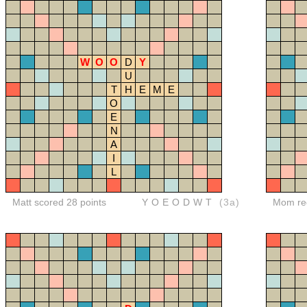
W
O
O
D
Y
U
T
H
E
M
E
O
E
N
A
I
L
Matt scored 28 points
YOEODWT
(3a)
Mom red