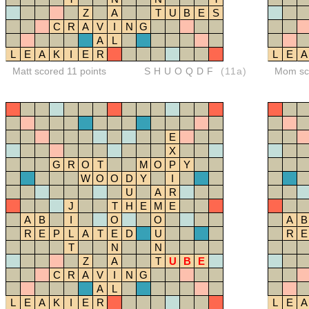
Z
A
T
U
B
E
S
C
R
A
V
I
N
G
A
L
L
E
A
K
I
E
R
L
E
A
Matt scored 11 points
SHUOQDF
(11a)
Mom sco
E
X
G
R
O
T
M
O
P
Y
W
O
O
D
Y
I
U
A
R
J
T
H
E
M
E
A
B
I
O
O
A
B
R
E
P
L
A
T
E
D
U
R
E
T
N
N
Z
A
T
U
B
E
C
R
A
V
I
N
G
A
L
L
E
A
K
I
E
R
L
E
A