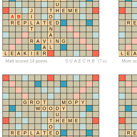
U
J
T
H
E
M
E
A
B
I
O
R
E
P
L
A
T
E
D
R
E
T
N
A
R
A
V
I
N
G
A
L
L
E
A
K
I
E
R
L
E
A
Matt scored 14 points
SUAECHB
(7a)
Mom sco
G
R
O
T
M
O
P
Y
W
O
O
D
Y
U
T
H
E
M
E
O
R
E
P
L
A
T
E
D
R
E