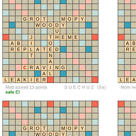
G
R
O
T
M
O
P
Y
W
O
O
D
Y
U
J
T
H
E
M
E
A
B
I
O
A
B
R
E
P
L
A
T
E
D
R
E
T
N
A
C
R
A
V
I
N
G
A
L
L
E
A
K
I
E
R
L
E
A
Matt scored 13 points
SUECHUZ
(8a)
Mom red
safe C!
G
R
O
T
M
O
P
Y
W
O
O
D
Y