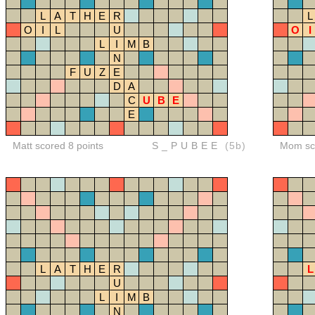
L
A
T
H
E
R
L
O
I
L
U
O
I
L
I
M
B
N
F
U
Z
E
D
A
C
U
B
E
E
Matt scored 8 points
S_PUBEE
(5b)
Mom sco
L
A
T
H
E
R
L
U
L
I
M
B
N