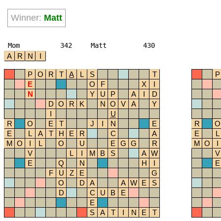
Winner:
Matt
Mom
342
Matt
430
A
R
N
I
P
O
R
T
A
L
S
T
P
E
O
F
X
I
N
Y
U
P
A
I
D
D
O
R
K
N
O
V
A
Y
I
U
R
O
E
T
J
I
N
E
R
O
E
L
A
T
H
E
R
C
A
E
L
M
O
I
L
O
U
E
G
G
R
M
O
I
V
L
I
M
B
S
A
W
V
E
Q
N
H
I
E
F
U
Z
E
G
O
D
A
A
W
E
S
D
C
U
B
E
E
S
A
T
I
N
E
T