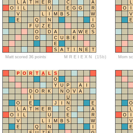
L
A
T
H
E
R
C
A
L
O
I
L
U
E
G
G
R
O
I
V
L
I
M
B
S
W
V
E
Q
N
I
E
F
U
Z
E
G
O
D
A
A
W
E
S
D
C
U
B
E
E
S
A
T
I
N
E
T
Matt scored 36 points
MREIEXN
(15b)
Mom sco
P
O
R
T
A
L
S
O
Y
U
P
A
I
D
O
R
K
N
O
V
A
I
U
O
E
J
I
N
E
O
L
A
T
H
E
R
C
A
L
O
I
L
U
E
R
O
I
V
L
I
M
B
S
W
V
E
Q
N
I
E
F
U
Z
E
G