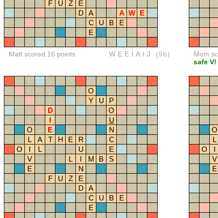
F
U
Z
E
D
A
A
W
E
C
U
B
E
E
Matt scored 16 points
WEEIAIJ
(9b)
Mom sco
safe V!
O
Y
U
P
D
O
I
U
O
E
N
O
L
A
T
H
E
R
C
L
O
I
L
U
E
O
I
V
L
I
M
B
S
V
E
N
E
F
U
Z
E
D
A
C
U
B
E
E