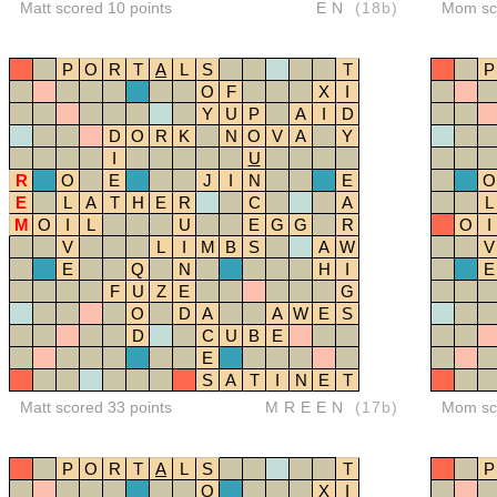
Matt scored 10 points
EN
(18b)
Mom sco
P
O
R
T
A
L
S
T
P
O
F
X
I
Y
U
P
A
I
D
D
O
R
K
N
O
V
A
Y
I
U
R
O
E
J
I
N
E
O
E
L
A
T
H
E
R
C
A
L
M
O
I
L
U
E
G
G
R
O
I
V
L
I
M
B
S
A
W
V
E
Q
N
H
I
E
F
U
Z
E
G
O
D
A
A
W
E
S
D
C
U
B
E
E
S
A
T
I
N
E
T
Matt scored 33 points
MREEN
(17b)
Mom sco
P
O
R
T
A
L
S
T
P
O
X
I