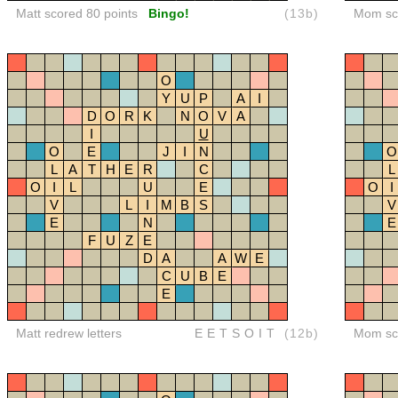
Matt scored 80 points
Bingo!
(13b)
Mom sco
O
Y
U
P
A
I
D
O
R
K
N
O
V
A
I
U
O
E
J
I
N
O
L
A
T
H
E
R
C
L
O
I
L
U
E
O
I
V
L
I
M
B
S
V
E
N
E
F
U
Z
E
D
A
A
W
E
C
U
B
E
E
Matt redrew letters
EETSOIT
(12b)
Mom sco