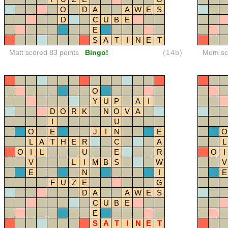
O
D
A
A
W
E
S
D
C
U
B
E
E
S
A
T
I
N
E
T
Matt scored 83 points
Bingo!
(14b)
Mom sco
O
Y
U
P
A
I
D
O
R
K
N
O
V
A
I
U
O
E
J
I
N
E
O
L
A
T
H
E
R
C
A
L
O
I
L
U
E
R
O
I
V
L
I
M
B
S
W
V
E
N
I
E
F
U
Z
E
G
D
A
A
W
E
S
C
U
B
E
E
S
A
T
I
N
E
T