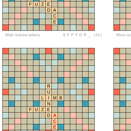
F
U
Z
E
D
A
C
E
Matt redrew letters
SFPYDR_
(4b)
Mom sco
R
U
L
I
M
B
N
F
U
Z
E
D
A
C
E