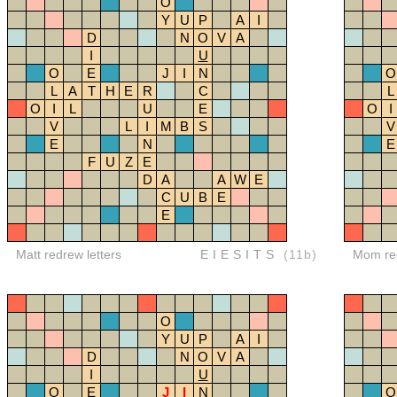
O
Y
U
P
A
I
D
N
O
V
A
I
U
O
E
J
I
N
O
L
A
T
H
E
R
C
L
O
I
L
U
E
O
I
V
L
I
M
B
S
V
E
N
E
F
U
Z
E
D
A
A
W
E
C
U
B
E
E
Matt redrew letters
EIESITS
(11b)
Mom red
O
Y
U
P
A
I
D
N
O
V
A
I
U
O
E
J
I
N
O