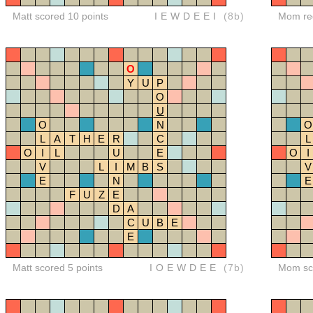
Matt scored 10 points
IEWDEEI
(8b)
Mom red
O
Y
U
P
O
U
O
N
O
L
A
T
H
E
R
C
L
O
I
L
U
E
O
I
V
L
I
M
B
S
V
E
N
E
F
U
Z
E
D
A
C
U
B
E
E
Matt scored 5 points
IOEWDEE
(7b)
Mom sco