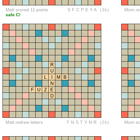
Matt scored 11 points
SFCPEYA
(3b)
Mom red
safe C!
R
U
L
I
M
B
N
F
U
Z
E
D
Matt redrew letters
TNSTYNR
(2b)
Mom sco