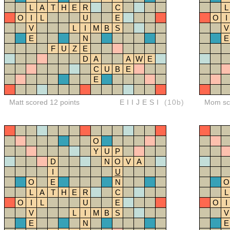
L
A
T
H
E
R
C
L
O
I
L
U
E
O
I
V
L
I
M
B
S
V
E
N
E
F
U
Z
E
D
A
A
W
E
C
U
B
E
E
Matt scored 12 points
EIIJESI
(10b)
Mom sco
O
Y
U
P
D
N
O
V
A
I
U
O
E
N
O
L
A
T
H
E
R
C
L
O
I
L
U
E
O
I
V
L
I
M
B
S
V
E
N
E