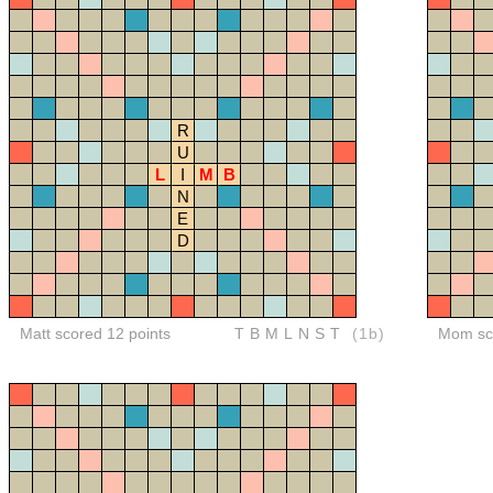
R
U
L
I
M
B
N
E
D
Matt scored 12 points
TBMLNST
(1b)
Mom sco