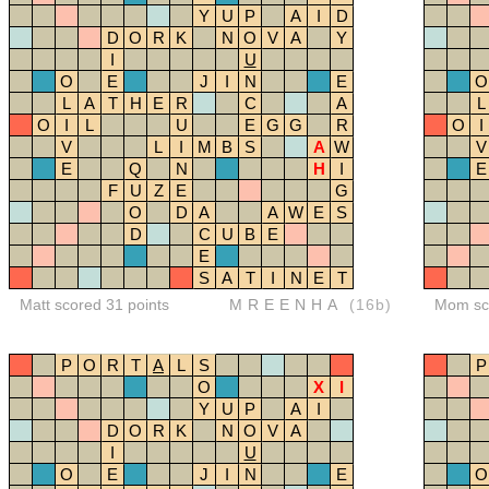
Y
U
P
A
I
D
D
O
R
K
N
O
V
A
Y
I
U
O
E
J
I
N
E
O
L
A
T
H
E
R
C
A
L
O
I
L
U
E
G
G
R
O
I
V
L
I
M
B
S
A
W
V
E
Q
N
H
I
E
F
U
Z
E
G
O
D
A
A
W
E
S
D
C
U
B
E
E
S
A
T
I
N
E
T
Matt scored 31 points
MREENHA
(16b)
Mom sco
P
O
R
T
A
L
S
P
O
X
I
Y
U
P
A
I
D
O
R
K
N
O
V
A
I
U
O
E
J
I
N
E
O