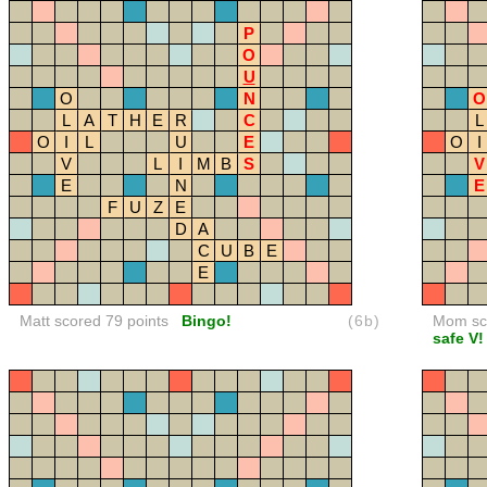
P
O
U
O
N
O
L
A
T
H
E
R
C
L
O
I
L
U
E
O
I
V
L
I
M
B
S
V
E
N
E
F
U
Z
E
D
A
C
U
B
E
E
Matt scored 79 points
Bingo!
(6b)
Mom sco
safe V!