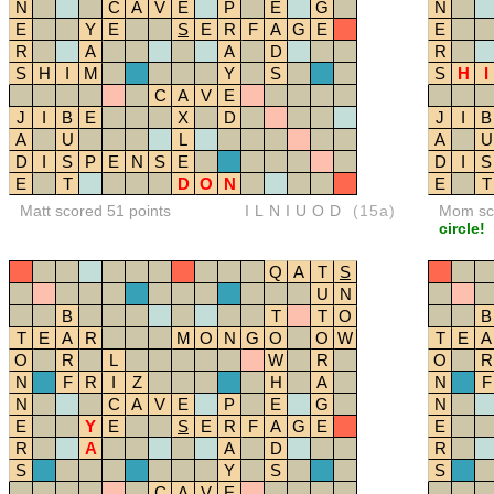
N
C
A
V
E
P
E
G
N
E
Y
E
S
E
R
F
A
G
E
E
R
A
A
D
R
S
H
I
M
Y
S
S
H
I
C
A
V
E
J
I
B
E
X
D
J
I
B
A
U
L
A
U
D
I
S
P
E
N
S
E
D
I
S
E
T
D
O
N
E
T
Matt scored 51 points
ILNIUOD
(15a)
Mom sco
circle!
Q
A
T
S
U
N
B
T
T
O
B
T
E
A
R
M
O
N
G
O
O
W
T
E
A
O
R
L
W
R
O
R
N
F
R
I
Z
H
A
N
F
N
C
A
V
E
P
E
G
N
E
Y
E
S
E
R
F
A
G
E
E
R
A
A
D
R
S
Y
S
S
C
A
V
E