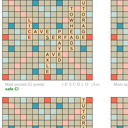
U
T
T
O
O
L
W
R
I
H
A
C
A
V
E
P
E
G
E
S
E
R
F
A
G
E
A
D
Y
S
A
V
E
X
D
L
E
Matt scored 21 points
IESCDLO
(6a)
Mom sco
safe C!
T
U
T
O
R