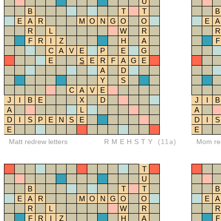
U
B
T
T
B
E
A
R
M
O
N
G
O
O
E
A
R
L
W
R
R
F
R
I
Z
H
A
F
C
A
V
E
P
E
G
E
S
E
R
F
A
G
E
A
D
Y
S
C
A
V
E
J
I
B
E
X
D
J
I
B
A
L
A
D
I
S
P
E
N
S
E
D
I
S
E
E
Matt redrew letters
RMEHSTY
(11a)
Mom red
T
U
B
T
T
B
E
A
R
M
O
N
G
O
O
E
A
R
L
W
R
R
F
R
I
Z
H
A
F