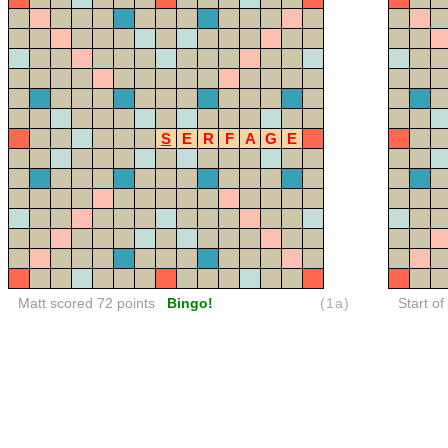
S
E
R
F
A
G
E
Matt scored 72 points
Bingo!
(1a)
Start of