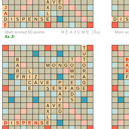
A
V
E
J
X
D
A
L
D
I
S
P
E
N
S
E
D
I
S
E
Matt scored 60 points
REAJCME
(9a)
Mom sco
6x J!
T
U
B
T
T
B
A
M
O
N
G
O
O
A
R
L
W
R
R
F
R
I
Z
H
A
F
C
A
V
E
P
E
G
E
S
E
R
F
A
G
E
A
D
Y
S
A
V
E
X
D
L
D
I
S
P
E
N
S
E