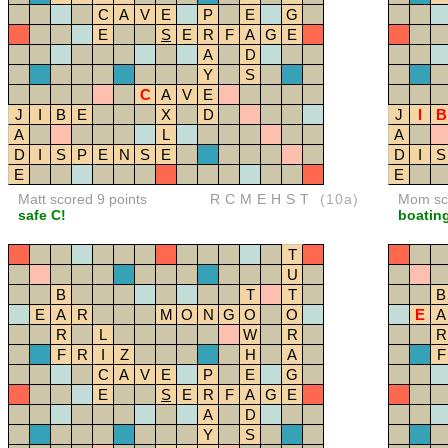
C
A
V
E
P
E
G
E
S
E
R
F
A
G
E
A
D
Y
S
C
A
V
E
J
I
B
E
X
D
J
I
B
A
L
A
D
I
S
P
E
N
S
E
D
I
S
E
E
Matt scored 9 points
RCMEHST
(10a)
Mom sco
safe C!
boating
T
U
B
T
T
B
E
A
R
M
O
N
G
O
O
E
A
R
L
W
R
R
F
R
I
Z
H
A
F
C
A
V
E
P
E
G
E
S
E
R
F
A
G
E
A
D
Y
S