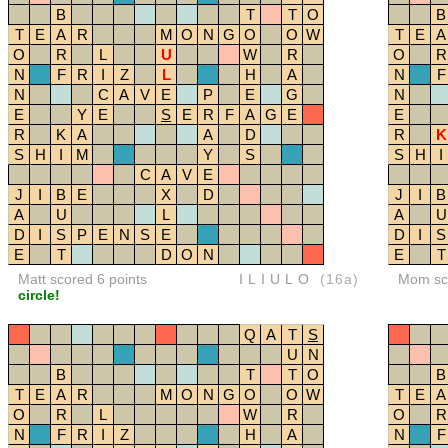
B
T
T
O
B
T
E
A
R
M
O
N
G
O
O
W
T
E
A
O
R
L
U
W
R
O
R
N
F
R
I
Z
L
H
A
N
F
N
C
A
V
E
P
E
G
N
E
Y
E
S
E
R
F
A
G
E
E
R
K
A
A
D
R
K
S
H
I
M
Y
S
S
H
I
C
A
V
E
J
I
B
E
X
D
J
I
B
A
U
L
A
U
D
I
S
P
E
N
S
E
D
I
S
E
T
D
O
N
E
T
Matt scored 6 points
ILIULO
(16a)
Mom sco
circle!
Q
A
T
S
U
N
B
T
T
O
B
T
E
A
R
M
O
N
G
O
O
W
T
E
A
O
R
L
W
R
O
R
N
F
R
I
Z
H
A
N
F