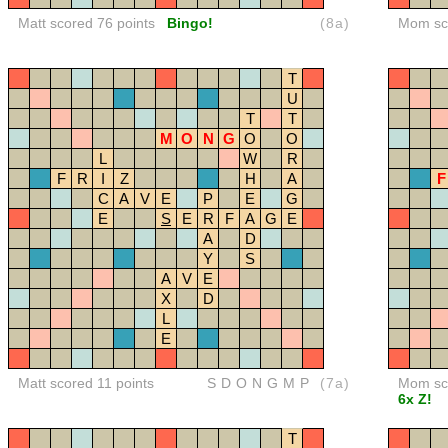
Matt scored 76 points
Bingo!
(8a)
Mom sco
T
U
T
T
M
O
N
G
O
O
L
W
R
F
R
I
Z
H
A
F
C
A
V
E
P
E
G
E
S
E
R
F
A
G
E
A
D
Y
S
A
V
E
X
D
L
E
Matt scored 11 points
SDONGMP
(7a)
Mom sco
6x Z!
T