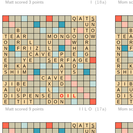
Matt scored 3 points
I
(18a)
Mom sco
Q
A
T
S
U
N
B
T
T
O
B
T
E
A
R
M
O
N
G
O
O
W
T
E
A
O
R
L
U
W
R
O
R
N
F
R
I
Z
L
H
A
N
F
N
C
A
V
E
P
E
G
N
E
Y
E
S
E
R
F
A
G
E
E
R
K
A
A
D
R
K
S
H
I
M
Y
S
S
H
I
C
A
V
E
J
I
B
E
X
D
J
I
B
A
U
L
A
U
D
I
S
P
E
N
S
E
O
I
L
D
I
S
E
T
I
T
D
O
N
E
T
Matt scored 9 points
IILO
(17a)
Mom sco
Q
A
T
S
U
N