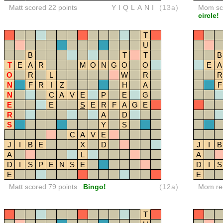
Matt scored 22 points
YIQLANI
(13a)
Mom sco
circle!
T
U
B
T
T
B
T
E
A
R
M
O
N
G
O
O
E
A
O
R
L
W
R
R
N
F
R
I
Z
H
A
F
N
C
A
V
E
P
E
G
E
E
S
E
R
F
A
G
E
R
A
D
S
Y
S
C
A
V
E
J
I
B
E
X
D
J
I
B
A
L
A
D
I
S
P
E
N
S
E
D
I
S
E
E
Matt scored 79 points
Bingo!
(12a)
Mom red
T