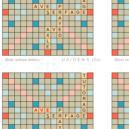
A
A
V
E
P
G
S
E
R
F
A
G
E
A
Y
A
V
E
X
D
L
E
Matt redrew letters
UAIOEMS
(5a)
Mom red
T
U
T
O
R
A
A
V
E
P
G
S
E
R
F
A
G
E
A
Y