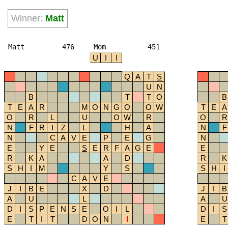
Winner:
Matt
Matt
476
Mom
451
U
I
I
Q
A
T
S
U
N
B
T
T
O
B
T
E
A
R
M
O
N
G
O
O
W
T
E
A
O
R
L
U
O
W
R
O
R
N
F
R
I
Z
L
H
A
N
F
N
C
A
V
E
P
E
G
N
E
Y
E
S
E
R
F
A
G
E
E
R
K
A
A
D
R
K
S
H
I
M
Y
S
S
H
I
C
A
V
E
J
I
B
E
X
D
J
I
B
A
U
L
A
U
D
I
S
P
E
N
S
E
O
I
L
D
I
S
E
T
I
T
D
O
N
I
E
T