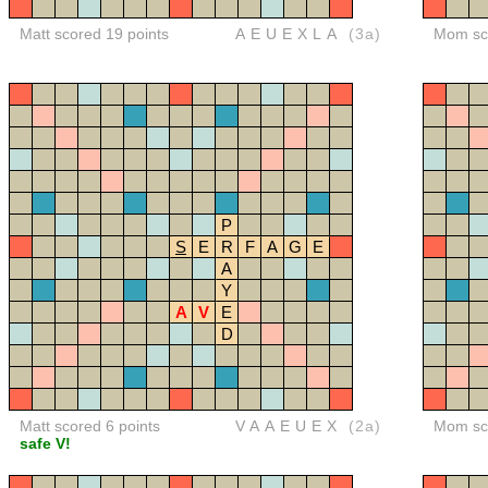
Matt scored 19 points
AEUEXLA
(3a)
Mom sco
P
S
E
R
F
A
G
E
A
Y
A
V
E
D
Matt scored 6 points
VAAEUEX
(2a)
Mom sco
safe V!