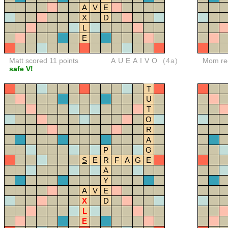
A
V
E
X
D
L
E
Matt scored 11 points
AUEAIVO
(4a)
Mom red
safe V!
T
U
T
O
R
A
P
G
S
E
R
F
A
G
E
A
Y
A
V
E
X
D
L
E