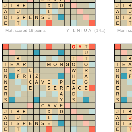
J
I
B
E
X
D
J
I
B
A
U
L
A
U
D
I
S
P
E
N
S
E
D
I
S
E
T
E
T
Matt scored 18 points
YILNIUA
(14a)
Mom sco
Q
A
T
U
B
T
T
B
T
E
A
R
M
O
N
G
O
O
T
E
A
O
R
L
W
R
O
R
N
F
R
I
Z
H
A
N
F
N
C
A
V
E
P
E
G
N
E
E
S
E
R
F
A
G
E
E
R
A
D
R
S
Y
S
S
C
A
V
E
J
I
B
E
X
D
J
I
B
A
U
L
A
U
D
I
S
P
E
N
S
E
D
I
S
E
T
E
T