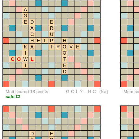
A
G
E
D
E
A
R
C
U
H
E
L
P
H
K
A
T
R
O
V
E
I
O
C
O
W
L
T
I
E
D
Matt scored 18 points
GOLY_RC
(5a)
Mom sco
safe C!
D
E