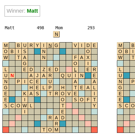
Winner:
Matt
Matt
498
Mom
293
N
M
B
U
R
Y
I
N
G
V
I
D
E
M
B
O
B
I
S
N
O
O
B
I
W
T
A
N
F
A
X
W
T
G
O
I
L
E
D
Z
E
D
L
E
R
L
U
N
A
J
A
R
Q
U
I
N
E
U
N
P
I
C
E
U
A
A
N
P
G
H
E
L
P
H
T
E
A
L
G
E
K
A
S
T
R
O
V
E
I
E
E
I
O
S
O
F
T
E
S
C
O
W
L
T
Y
S
C
O
I
E
R
A
D
R
T
O
M