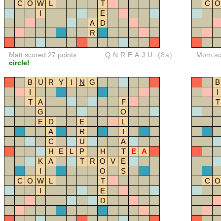
C
O
W
L
T
C
O
I
E
A
D
R
Matt scored 27 points
QNREAJU
(8a)
Mom sco
circle!
B
U
R
Y
I
N
G
B
I
I
T
A
F
T
G
O
E
D
E
L
A
R
I
C
U
A
H
E
L
P
H
T
E
A
K
A
T
R
O
V
E
I
O
S
C
O
W
L
T
C
O
I
E
D