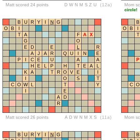
Matt scored 24 points
DWNMSZU
(12a)
Mom sco
circle!
B
U
R
Y
I
N
G
B
O
B
I
O
B
I
T
A
F
A
X
T
G
O
E
D
E
L
R
A
J
A
R
Q
U
I
N
E
P
I
C
E
U
A
A
P
H
E
L
P
H
T
E
A
L
K
A
T
R
O
V
E
I
I
O
S
T
C
O
W
L
T
Y
C
O
I
E
A
D
R
Matt scored 26 points
ADWNMXS
(11a)
Mom sco
B
U
R
Y
I
N
G
B