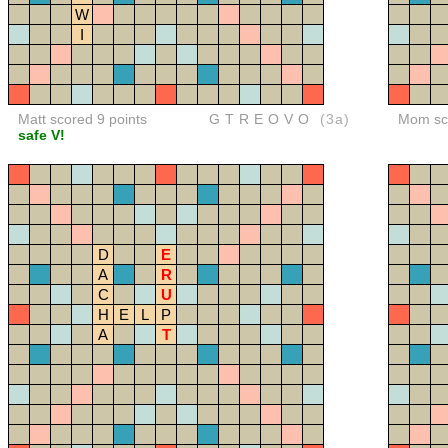
W
I
Matt scored 9 points
GTREOVO
(3a)
Mom sco
safe V!
D
E
A
R
C
U
H
E
L
P
A
T