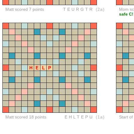
Matt scored 7 points
TEURGTR
(2a)
Mom sco
safe C!
H
E
L
P
Matt scored 18 points
EHLTEPU
(1a)
Start of