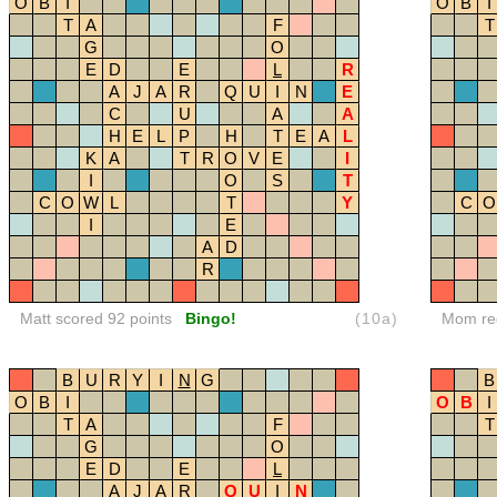
O
B
I
O
B
I
T
A
F
T
G
O
E
D
E
L
R
A
J
A
R
Q
U
I
N
E
C
U
A
A
H
E
L
P
H
T
E
A
L
K
A
T
R
O
V
E
I
I
O
S
T
C
O
W
L
T
Y
C
O
I
E
A
D
R
Matt scored 92 points
Bingo!
(10a)
Mom red
B
U
R
Y
I
N
G
B
O
B
I
O
B
I
T
A
F
T
G
O
E
D
E
L
A
J
A
R
Q
U
I
N