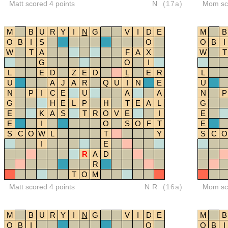
Matt scored 4 points
N
(17a)
Mom sco
M
B
U
R
Y
I
N
G
V
I
D
E
M
B
O
B
I
S
O
O
B
I
W
T
A
F
A
X
W
T
G
O
I
L
E
D
Z
E
D
L
E
R
L
U
A
J
A
R
Q
U
I
N
E
U
N
P
I
C
E
U
A
A
N
P
G
H
E
L
P
H
T
E
A
L
G
E
K
A
S
T
R
O
V
E
I
E
E
I
O
S
O
F
T
E
S
C
O
W
L
T
Y
S
C
O
I
E
R
A
D
R
T
O
M
Matt scored 4 points
NR
(16a)
Mom sco
M
B
U
R
Y
I
N
G
V
I
D
E
M
B
O
B
I
O
O
B
I