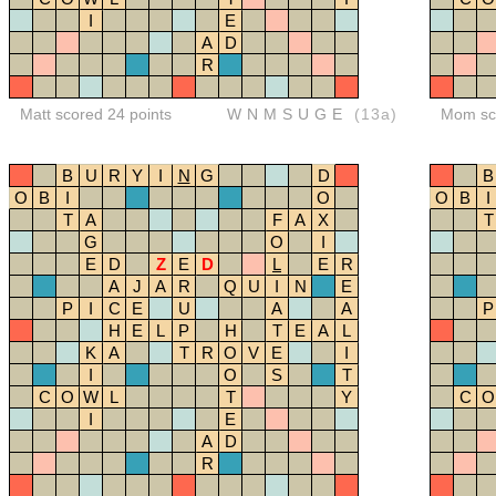
I
E
A
D
R
Matt scored 24 points
WNMSUGE
(13a)
Mom sco
B
U
R
Y
I
N
G
D
B
O
B
I
O
O
B
I
T
A
F
A
X
T
G
O
I
E
D
Z
E
D
L
E
R
A
J
A
R
Q
U
I
N
E
P
I
C
E
U
A
A
P
H
E
L
P
H
T
E
A
L
K
A
T
R
O
V
E
I
I
O
S
T
C
O
W
L
T
Y
C
O
I
E
A
D
R