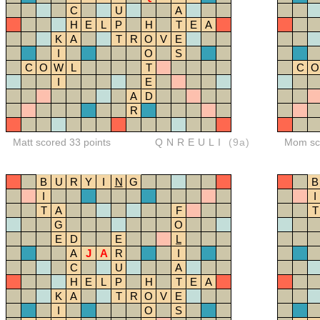
C
U
A
H
E
L
P
H
T
E
A
K
A
T
R
O
V
E
I
O
S
C
O
W
L
T
C
O
I
E
A
D
R
Matt scored 33 points
QNREULI
(9a)
Mom sco
B
U
R
Y
I
N
G
B
I
I
T
A
F
T
G
O
E
D
E
L
A
J
A
R
I
C
U
A
H
E
L
P
H
T
E
A
K
A
T
R
O
V
E
I
O
S