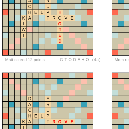
A
R
C
U
H
E
L
P
H
K
A
T
R
O
V
E
I
O
W
T
I
E
D
Matt scored 12 points
GTODEHO
(4a)
Mom red
D
E
A
R
C
U
H
E
L
P
K
A
T
R
O
V
E
I