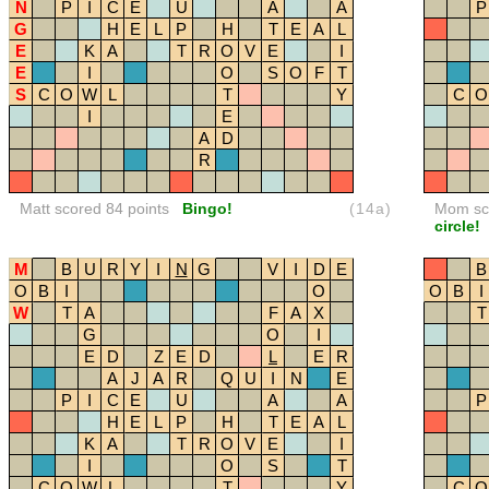
N
P
I
C
E
U
A
A
P
G
H
E
L
P
H
T
E
A
L
E
K
A
T
R
O
V
E
I
E
I
O
S
O
F
T
S
C
O
W
L
T
Y
C
O
I
E
A
D
R
Matt scored 84 points
Bingo!
(14a)
Mom sco
circle!
M
B
U
R
Y
I
N
G
V
I
D
E
B
O
B
I
O
O
B
I
W
T
A
F
A
X
T
G
O
I
E
D
Z
E
D
L
E
R
A
J
A
R
Q
U
I
N
E
P
I
C
E
U
A
A
P
H
E
L
P
H
T
E
A
L
K
A
T
R
O
V
E
I
I
O
S
T
C
O
W
L
T
Y
C
O