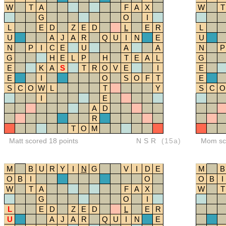
W
T
A
F
A
X
W
T
G
O
I
L
E
D
Z
E
D
L
E
R
L
U
A
J
A
R
Q
U
I
N
E
U
N
P
I
C
E
U
A
A
N
P
G
H
E
L
P
H
T
E
A
L
G
E
K
A
S
T
R
O
V
E
I
E
E
I
O
S
O
F
T
E
S
C
O
W
L
T
Y
S
C
O
I
E
A
D
R
T
O
M
Matt scored 18 points
NSR
(15a)
Mom sco
M
B
U
R
Y
I
N
G
V
I
D
E
M
B
O
B
I
O
O
B
I
W
T
A
F
A
X
W
T
G
O
I
L
E
D
Z
E
D
L
E
R
U
A
J
A
R
Q
U
I
N
E