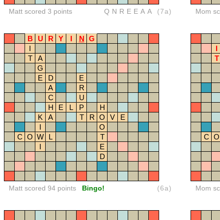
Matt scored 3 points
QNREEAA
(7a)
Mom sco
B
U
R
Y
I
N
G
I
I
T
A
T
G
E
D
E
A
R
C
U
H
E
L
P
H
K
A
T
R
O
V
E
I
O
C
O
W
L
T
C
O
I
E
D
Matt scored 94 points
Bingo!
(6a)
Mom sco