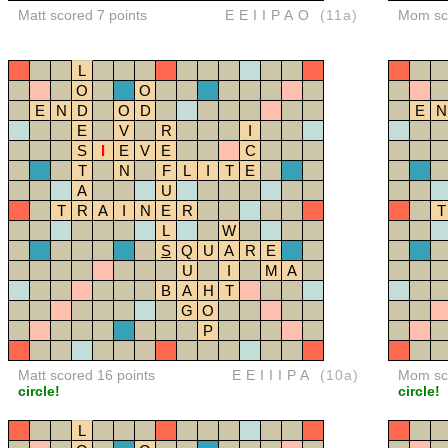
Matt scored 7 points
EEIIPAO
(11a)
Mom sco
L
O
O
E
N
D
O
D
E
N
E
V
R
I
S
I
E
V
E
C
T
N
F
L
I
T
E
A
U
T
R
A
I
N
E
R
T
L
W
S
Q
U
A
R
E
U
I
M
A
B
A
H
T
G
O
P
Matt scored 16 points
EEIIIPA
(10a)
Mom sco
circle!
circle!
L