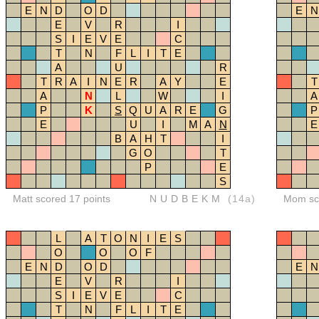
E
N
D
O
D
E
N
E
V
R
I
S
I
E
V
E
C
T
N
F
L
I
T
E
A
U
R
T
R
A
I
N
E
R
A
Y
E
T
A
N
L
W
I
A
P
K
S
Q
U
A
R
E
G
P
E
U
I
M
A
N
E
B
A
H
T
I
G
O
T
P
E
S
Matt scored 17 points
NUDBEKM
(14a)
Mom sco
L
A
T
O
N
I
E
S
O
O
O
F
E
N
D
O
D
E
N
E
V
R
I
S
I
E
V
E
C
T
N
F
L
I
T
E