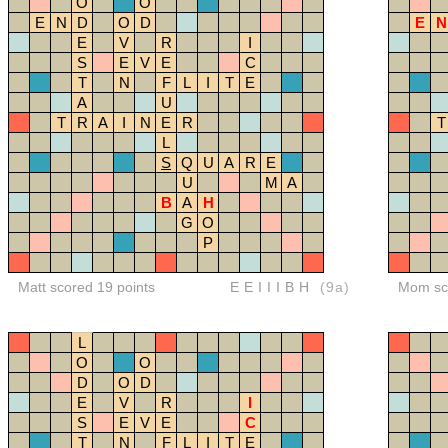
O
O
E
N
D
O
D
E
N
E
V
R
I
S
E
V
E
C
T
N
F
L
I
T
E
A
U
T
R
A
I
N
E
R
T
L
S
Q
U
A
R
E
U
M
A
B
A
H
G
O
P
Matt scored 19 points
EEIIIBH
(9a)
Mom sco
L
O
O
D
O
D
E
V
R
I
S
E
V
E
C
T
N
F
L
I
T
E