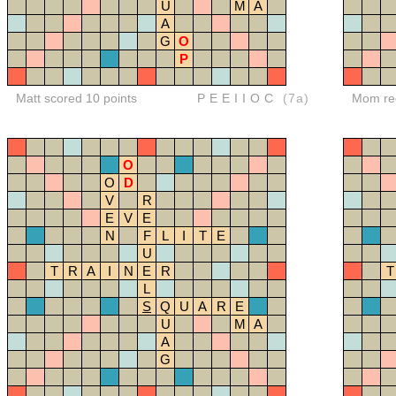
U
M
A
A
G
O
P
Matt scored 10 points
PEEIIOC
(7a)
Mom red
O
O
D
V
R
E
V
E
N
F
L
I
T
E
U
T
R
A
I
N
E
R
T
L
S
Q
U
A
R
E
U
M
A
A
G