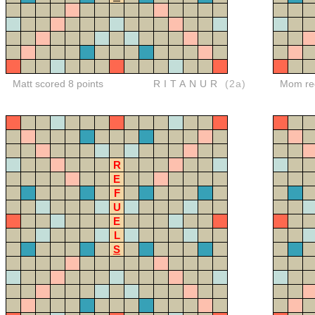
Matt scored 8 points
RITANUR
(2a)
Mom red
R
E
F
U
E
L
S