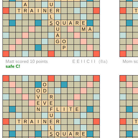
A
U
T
R
A
I
N
E
R
T
L
S
Q
U
A
R
E
U
M
A
A
G
O
P
Matt scored 10 points
EEIICII
(8a)
Mom sco
safe C!
O
O
D
V
R
E
V
E
N
F
L
I
T
E
U
T
R
A
I
N
E
R
T
L
S
Q
U
A
R
E