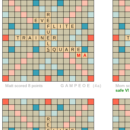
R
E
V
E
F
L
I
T
E
U
T
R
A
I
N
E
R
T
L
S
Q
U
A
R
E
M
A
Matt scored 8 points
GAMPEOE
(4a)
Mom sco
safe V!
R
E