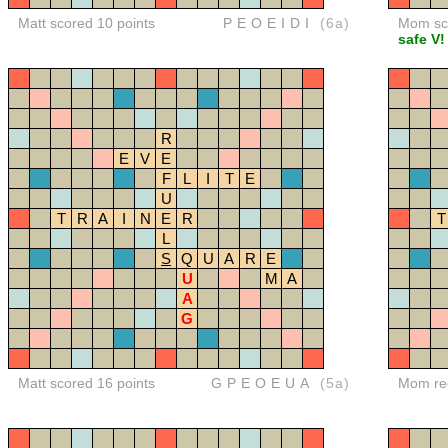
Matt scored 10 points
PEOEIDI
(6a)
Mom sco
safe V!
R
E
V
E
F
L
I
T
E
U
T
R
A
I
N
E
R
T
L
S
Q
U
A
R
E
U
M
A
A
G
Matt scored 16 points
GPEOEUA
(5a)
Mom red