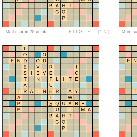
B
A
H
T
G
O
P
Matt scored 28 points
EIIO_FT
(12a)
Mom sco
L
O
O
E
N
D
O
D
E
N
E
V
R
I
S
I
E
V
E
C
T
N
F
L
I
T
E
A
U
T
R
A
I
N
E
R
A
Y
T
A
L
W
P
S
Q
U
A
R
E
E
U
I
M
A
B
A
H
T
G
O
P