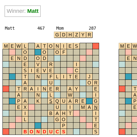
Winner:
Matt
Matt
467
Mom
287
G
D
H
Z
Y
R
M
E
W
L
A
T
O
N
I
E
S
M
E
W
O
O
O
F
E
N
D
O
D
E
N
E
V
R
I
S
I
E
V
E
C
T
N
F
L
I
T
E
J
A
U
O
R
T
R
A
I
N
E
R
A
Y
E
T
A
N
L
W
I
A
P
A
K
S
Q
U
A
R
E
G
P
E
X
U
I
M
A
N
E
I
B
A
H
T
I
L
G
O
T
P
E
B
O
N
D
U
C
S
S