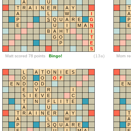
A
U
T
R
A
I
N
E
R
A
Y
T
A
L
W
I
A
P
S
Q
U
A
R
E
G
P
E
U
I
M
A
N
E
B
A
H
T
I
G
O
T
P
E
S
Matt scored 78 points
Bingo!
(13a)
Mom red
L
A
T
O
N
I
E
S
O
O
O
F
E
N
D
O
D
E
N
E
V
R
I
S
I
E
V
E
C
T
N
F
L
I
T
E
A
U
T
R
A
I
N
E
R
A
Y
T
A
L
W
A
P
S
Q
U
A
R
E
P
E
U
I
M
A
E