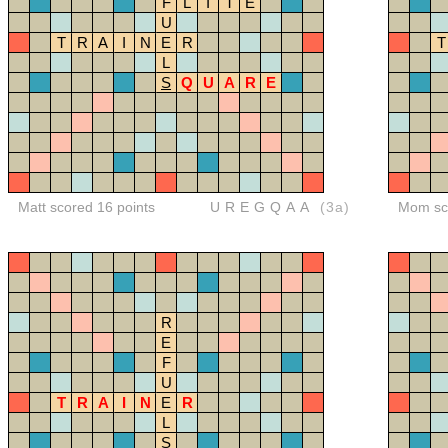
F
L
I
T
E
U
T
R
A
I
N
E
R
T
L
S
Q
U
A
R
E
Matt scored 16 points
UREGQAA
(3a)
Mom sco
R
E
F
U
T
R
A
I
N
E
R
L
S