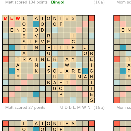
Matt scored 104 points
Bingo!
(16a)
Mom sco
M
E
W
L
A
T
O
N
I
E
S
O
O
O
F
E
N
D
O
D
E
N
E
V
R
I
S
I
E
V
E
C
T
N
F
L
I
T
E
J
A
U
O
R
T
R
A
I
N
E
R
A
Y
E
T
A
N
L
W
I
A
P
K
S
Q
U
A
R
E
G
P
E
U
I
M
A
N
E
B
A
H
T
I
G
O
T
P
E
S
Matt scored 27 points
UDBEMWN
(15a)
Mom sco
L
A
T
O
N
I
E
S
O
O
O
F