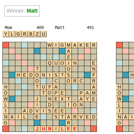
Winner:
Matt
Mom
409
Matt
491
Y
L
G
R
B
Z
U
W
I
G
M
A
K
E
R
A
F
Q
U
O
I
N
E
T
O
N
H
E
D
O
N
I
S
T
S
F
H
O
C
O
R
C
R
H
T
U
F
A
A
H
O
T
O
P
E
P
A
M
O
W
J
N
E
X
T
A
Y
E
W
L
I
D
I
O
N
L
I
A
D
V
I
S
E
E
I
N
A
I
L
E
S
T
A
R
V
E
D
N
A
I
G
R
G
J
U
B
I
L
E
E