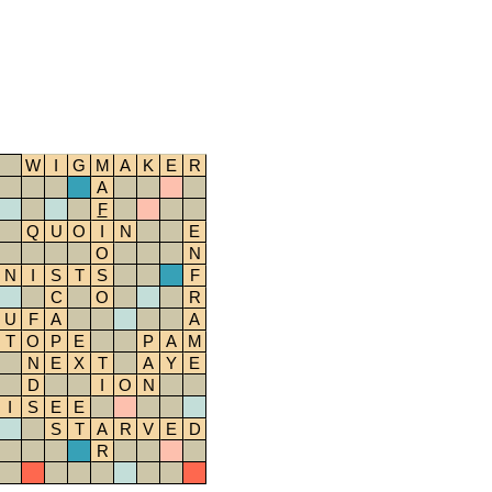
W
I
G
M
A
K
E
R
A
F
Q
U
O
I
N
E
O
N
N
I
S
T
S
F
C
O
R
U
F
A
A
T
O
P
E
P
A
M
N
E
X
T
A
Y
E
D
I
O
N
I
S
E
E
S
T
A
R
V
E
D
R