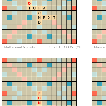
O
T
U
F
A
O
N
E
X
T
D
Matt scored 6 points
OSTEOOW
(2b)
Mom sco
F
O
N