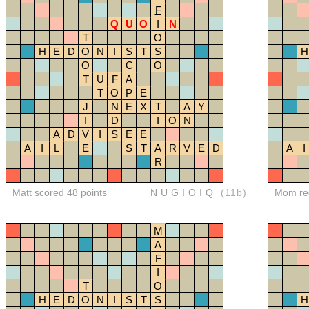
F
Q
U
O
I
N
T
O
H
E
D
O
N
I
S
T
S
H
O
C
O
T
U
F
A
T
O
P
E
J
N
E
X
T
A
Y
I
D
I
O
N
A
D
V
I
S
E
E
A
I
L
E
S
T
A
R
V
E
D
A
I
R
Matt scored 48 points
NUGIOIQ
(11b)
Mom red
M
A
F
I
T
O
H
E
D
O
N
I
S
T
S
H