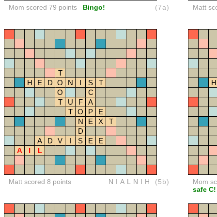
Mom scored 79 points
Bingo!
(7a)
Matt sc
T
H
E
D
O
N
I
S
T
H
O
C
T
U
F
A
T
O
P
E
N
E
X
T
D
A
D
V
I
S
E
E
A
I
L
Matt scored 8 points
NIALNIH
(5b)
Mom sco
safe C!