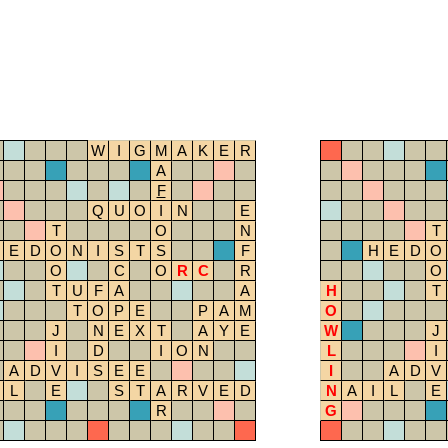
W
I
G
M
A
K
E
R
A
F
Q
U
O
I
N
E
T
O
N
T
E
D
O
N
I
S
T
S
F
H
E
D
O
O
C
O
R
C
R
O
T
U
F
A
A
H
T
T
O
P
E
P
A
M
O
J
N
E
X
T
A
Y
E
W
J
I
D
I
O
N
L
I
A
D
V
I
S
E
E
I
A
D
V
L
E
S
T
A
R
V
E
D
N
A
I
L
E
R
G