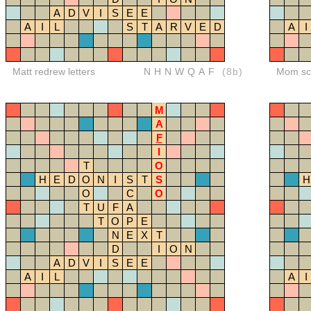
A
D
V
I
S
E
E
A
I
L
S
T
A
R
V
E
D
A
I
Matt redrew letters
NHNWQAF
(8b)
Mom sco
M
A
F
I
T
O
H
E
D
O
N
I
S
T
S
H
O
C
O
T
U
F
A
T
O
P
E
N
E
X
T
D
I
O
N
A
D
V
I
S
E
E
A
I
L
A
I