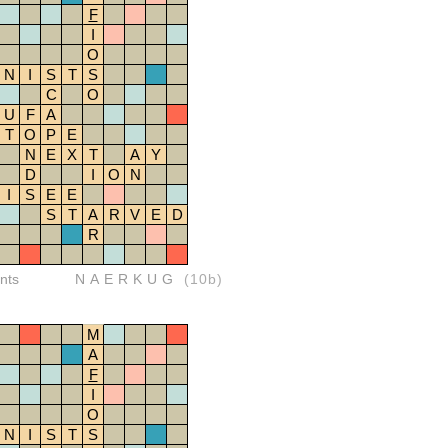
F
I
O
N
I
S
T
S
C
O
U
F
A
T
O
P
E
N
E
X
T
A
Y
D
I
O
N
I
S
E
E
S
T
A
R
V
E
D
R
nts
NAERKUG
(10b)
M
A
F
I
O
N
I
S
T
S