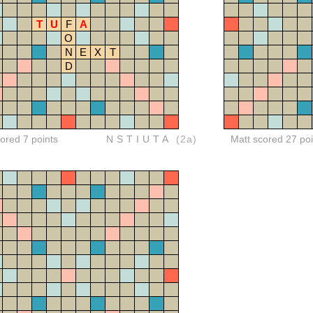
T
U
F
A
O
N
E
X
T
D
red 7 points
NSTIUTA
(2a)
Matt scored 27 poi