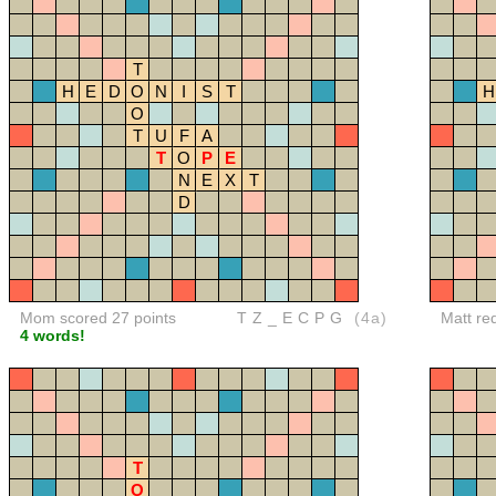
T
H
E
D
O
N
I
S
T
H
O
T
U
F
A
T
O
P
E
N
E
X
T
D
Mom scored 27 points
TZ_ECPG
(4a)
Matt re
4 words!
T
O