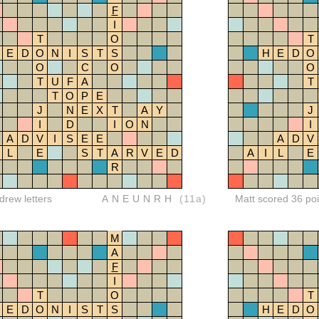
F
I
T
O
T
E
D
O
N
I
S
T
S
H
E
D
O
O
C
O
O
T
U
F
A
T
T
O
P
E
J
N
E
X
T
A
Y
J
I
D
I
O
N
I
A
D
V
I
S
E
E
A
D
V
L
E
S
T
A
R
V
E
D
A
I
L
E
R
rew letters
ANEUNRH
(11a)
Matt scored 36 poi
M
A
F
I
T
O
T
E
D
O
N
I
S
T
S
H
E
D
O