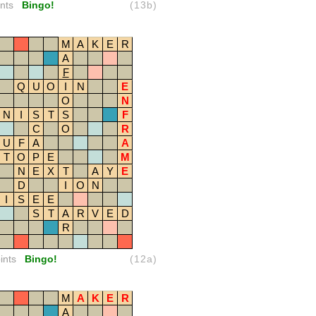
nts
Bingo!
(13b)
M
A
K
E
R
A
F
Q
U
O
I
N
E
O
N
N
I
S
T
S
F
C
O
R
U
F
A
A
T
O
P
E
M
N
E
X
T
A
Y
E
D
I
O
N
I
S
E
E
S
T
A
R
V
E
D
R
ints
Bingo!
(12a)
M
A
K
E
R
A