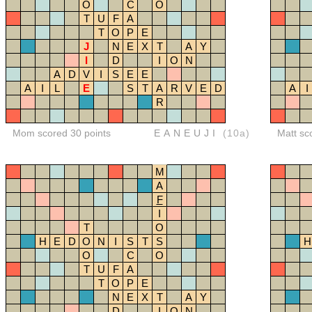
O
C
O
T
U
F
A
T
O
P
E
J
N
E
X
T
A
Y
I
D
I
O
N
A
D
V
I
S
E
E
A
I
L
E
S
T
A
R
V
E
D
A
I
R
Mom scored 30 points
EANEUJI
(10a)
Matt sc
M
A
F
I
T
O
H
E
D
O
N
I
S
T
S
H
O
C
O
T
U
F
A
T
O
P
E
N
E
X
T
A
Y
D
I
O
N