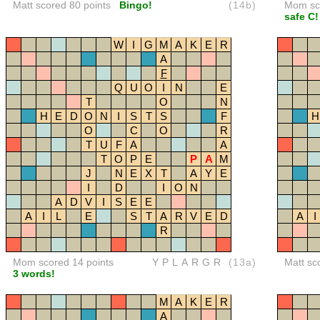
Matt scored 80 points
Bingo!
(14b)
Mom sco
safe C!
W
I
G
M
A
K
E
R
A
F
Q
U
O
I
N
E
T
O
N
H
E
D
O
N
I
S
T
S
F
H
O
C
O
R
T
U
F
A
A
T
O
P
E
P
A
M
J
N
E
X
T
A
Y
E
I
D
I
O
N
A
D
V
I
S
E
E
A
I
L
E
S
T
A
R
V
E
D
A
I
R
Mom scored 14 points
YPLARGR
(13a)
Matt sc
3 words!
M
A
K
E
R
A