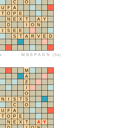
C
O
U
F
A
T
O
P
E
N
E
X
T
A
Y
D
I
O
N
I
S
E
E
S
T
A
R
V
E
D
s
WBEPAGN
(9a)
M
A
F
I
O
N
I
S
T
S
C
O
U
F
A
T
O
P
E
N
E
X
T
A
Y
D
I
O
N