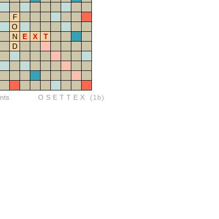
F
O
N
E
X
T
D
nts
OSETTEX
(1b)