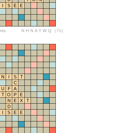
I
S
E
E
nts
NHNAYWQ
(7b)
N
I
S
T
C
U
F
A
T
O
P
E
N
E
X
T
D
I
S
E
E