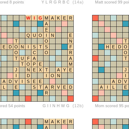
red 8 points
YLRGRBC
(14a)
Matt scored 99 poi
W
I
G
M
A
K
E
R
A
F
Q
U
O
I
N
E
T
O
N
T
E
D
O
N
I
S
T
S
F
H
E
D
O
O
C
O
R
O
T
U
F
A
A
T
T
O
P
E
M
J
N
E
X
T
A
Y
E
J
I
D
I
O
N
I
A
D
V
I
S
E
E
A
D
V
L
E
S
T
A
R
V
E
D
A
I
L
E
R
ored 54 points
GIINHWG
(12b)
Mom scored 95 po
M
A
K
E
R
A