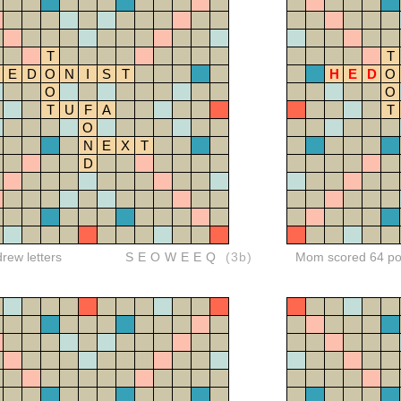
T
T
E
D
O
N
I
S
T
H
E
D
O
O
O
T
U
F
A
T
O
N
E
X
T
D
drew letters
SEOWEEQ
(3b)
Mom scored 64 po