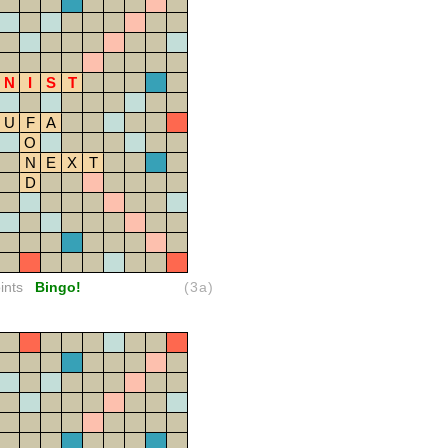
N
I
S
T
U
F
A
O
N
E
X
T
D
ints
Bingo!
(3a)