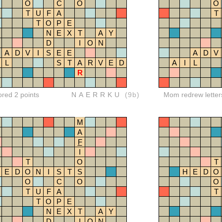
O
C
O
O
T
U
F
A
T
T
O
P
E
N
E
X
T
A
Y
D
I
O
N
A
D
V
I
S
E
E
A
D
V
L
S
T
A
R
V
E
D
A
I
L
R
ored 2 points
NAERRKU
(9b)
Mom redrew letter
M
A
F
I
T
O
T
E
D
O
N
I
S
T
S
H
E
D
O
O
C
O
O
T
U
F
A
T
T
O
P
E
N
E
X
T
A
Y
D
I
O
N