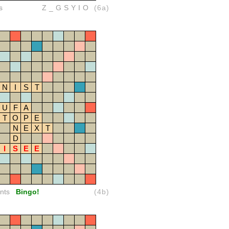
s
Z_GSYIO
(6a)
N
I
S
T
U
F
A
T
O
P
E
N
E
X
T
D
I
S
E
E
nts
Bingo!
(4b)