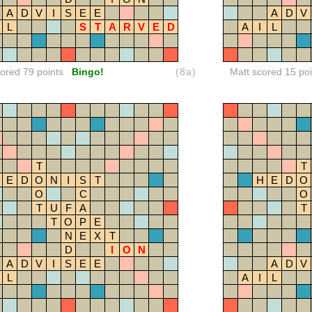
A
D
V
I
S
E
E
A
D
V
L
S
T
A
R
V
E
D
A
I
L
red 79 points
Bingo!
(8a)
Matt scored 15 poi
T
T
E
D
O
N
I
S
T
H
E
D
O
O
C
O
T
U
F
A
T
T
O
P
E
N
E
X
T
D
I
O
N
A
D
V
I
S
E
E
A
D
V
L
A
I
L