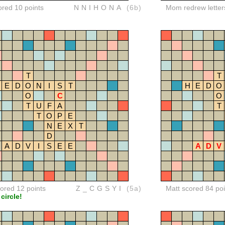
ored 10 points
NNIHONA
(6b)
Mom redrew letter
T
T
E
D
O
N
I
S
T
H
E
D
O
O
C
O
T
U
F
A
T
T
O
P
E
N
E
X
T
D
A
D
V
I
S
E
E
A
D
V
red 12 points
Z_CGSYI
(5a)
Matt scored 84 poi
 circle!